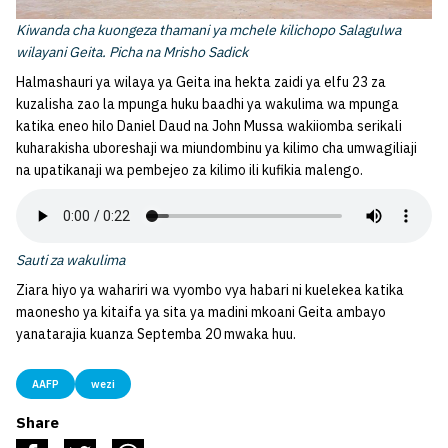
Kiwanda cha kuongeza thamani ya mchele kilichopo Salagulwa
wilayani Geita. Picha na Mrisho Sadick
Halmashauri ya wilaya ya Geita ina hekta zaidi ya elfu 23 za
kuzalisha zao la mpunga huku baadhi ya wakulima wa mpunga
katika eneo hilo Daniel Daud na John Mussa wakiiomba serikali
kuharakisha uboreshaji wa miundombinu ya kilimo cha umwagiliaji
na upatikanaji wa pembejeo za kilimo ili kufikia malengo.
Sauti za wakulima
Ziara hiyo ya wahariri wa vyombo vya habari ni kuelekea katika
maonesho ya kitaifa ya sita ya madini mkoani Geita ambayo
yanatarajia kuanza Septemba 20 mwaka huu.
AAFP
wezi
Share