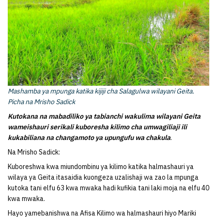
Mashamba ya mpunga katika kijiji cha Salagulwa wilayani Geita.
Picha na Mrisho Sadick
Kutokana na mabadiliko ya tabianchi wakulima wilayani Geita
wameishauri serikali kuboresha kilimo cha umwagiliaji ili
kukabiliana na changamoto ya upungufu wa chakula
.
Na Mrisho Sadick:
Kuboreshwa kwa miundombinu ya kilimo katika halmashauri ya
wilaya ya Geita itasaidia kuongeza uzalishaji wa zao la mpunga
kutoka tani elfu 63 kwa mwaka hadi kufikia tani laki moja na elfu 40
kwa mwaka.
Hayo yamebanishwa na Afisa Kilimo wa halmashauri hiyo Mariki