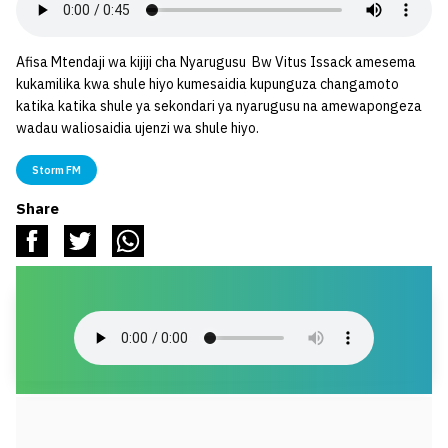
Afisa Mtendaji wa kijiji cha Nyarugusu Bw Vitus Issack amesema
kukamilika kwa shule hiyo kumesaidia kupunguza changamoto
katika katika shule ya sekondari ya nyarugusu na amewapongeza
wadau waliosaidia ujenzi wa shule hiyo.
Storm FM
Share