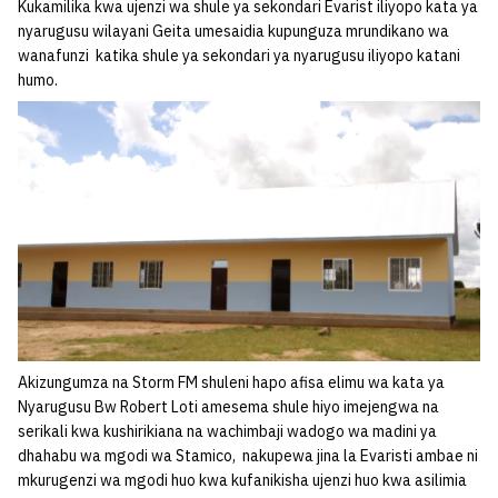
Kukamilika kwa ujenzi wa shule ya sekondari Evarist iliyopo kata ya
nyarugusu wilayani Geita umesaidia kupunguza mrundikano wa
wanafunzi katika shule ya sekondari ya nyarugusu iliyopo katani
humo.
Akizungumza na Storm FM shuleni hapo afisa elimu wa kata ya
Nyarugusu Bw Robert Loti amesema shule hiyo imejengwa na
serikali kwa kushirikiana na wachimbaji wadogo wa madini ya
dhahabu wa mgodi wa Stamico, nakupewa jina la Evaristi ambae ni
mkurugenzi wa mgodi huo kwa kufanikisha ujenzi huo kwa asilimia