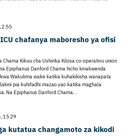
12:55
KICU chafanya maboresho ya ofisi
 ya Chama Kikuu cha Ushirika Kilosa co-operativu union
a na Epiphanus Danford Chama hicho kinakwenda
a kwa Wakulima wake katika kuhakikisha wanapata
akini pia kuhifadhi mazao yao katika maghala
wa. Na Epiphanus Danford Chama…
, 15:29
ga kutatua changamoto za kikodi