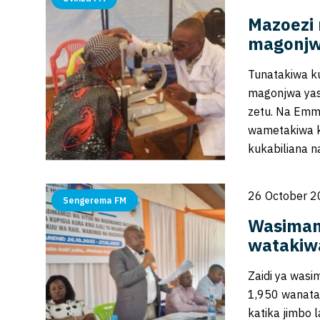
Mazoezi 
magonjw
Tunatakiwa ku
magonjwa yas
zetu. Na Emm
wametakiwa k
kukabiliana 
26 October 2
Sengerema FM
Wasimami
watakiwa
Zaidi ya wasi
1,950 wanatar
katika jimbo 