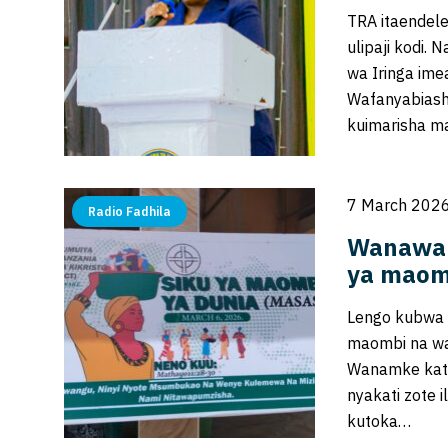
TRA itaendele
ulipaji kodi.
wa Iringa im
Wafanyabiasha
kuimarisha ma
7 March 2026
Radio Fadhila
Wanawak
ya maom
Lengo kubwa 
maombi na w
Wanamke kati
nyakati zote i
kutoka…