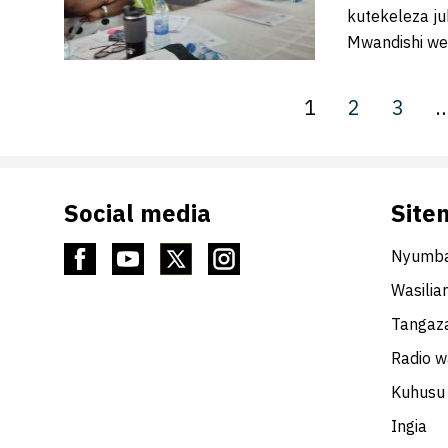
kutekeleza j
Mwandishi w
1
2
3
Social media
Site
Nyumba
Wasilia
Tangaza
Radio 
Kuhusu 
Ingia