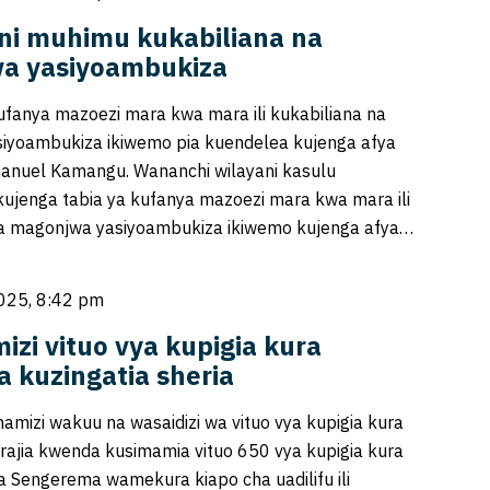
ni muhimu kukabiliana na
a yasiyoambukiza
fanya mazoezi mara kwa mara ili kukabiliana na
iyoambukiza ikiwemo pia kuendelea kujenga afya
anuel Kamangu. Wananchi wilayani kasulu
ujenga tabia ya kufanya mazoezi mara kwa mara ili
na magonjwa yasiyoambukiza ikiwemo kujenga afya…
025, 8:42 pm
zi vituo vya kupigia kura
 kuzingatia sheria
mamizi wakuu na wasaidizi wa vituo vya kupigia kura
ajia kwenda kusimamia vituo 650 vya kupigia kura
la Sengerema wamekura kiapo cha uadilifu ili