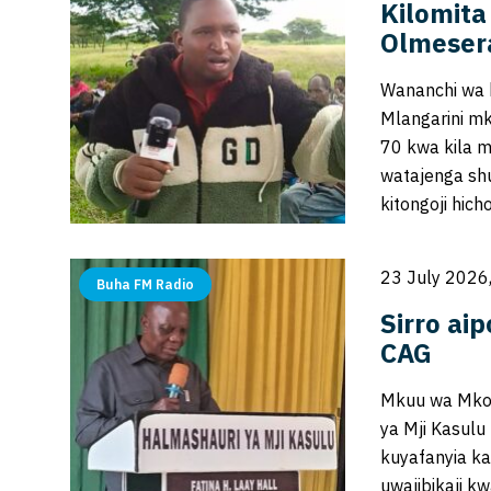
Kilomit
Olmeser
Wananchi wa k
Mlangarini mk
70 kwa kila m
watajenga shu
kitongoji hich
23 July 2026
Buha FM Radio
Sirro ai
CAG
Mkuu wa Mkoa
ya Mji Kasulu
kuyafanyia k
uwajibikaji k