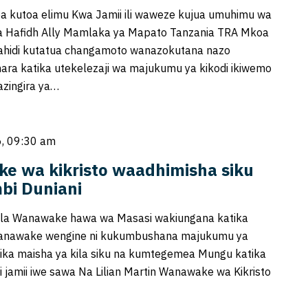
a kutoa elimu Kwa Jamii ili waweze kujua umuhimu wa
 Na Hafidh Ally Mamlaka ya Mapato Tanzania TRA Mkoa
eahidi kutatua changamoto wanazokutana nazo
ra katika utekelezaji wa majukumu ya kikodi ikiwemo
zingira ya…
, 09:30 am
e wa kikristo waadhimisha siku
bi Duniani
la Wanawake hawa wa Masasi wakiungana katika
anawake wengine ni kukumbushana majukumu ya
ka maisha ya kila siku na kumtegemea Mungu katika
li jamii iwe sawa Na Lilian Martin Wanawake wa Kikristo