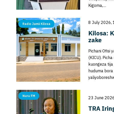
Kigoma,…
8 July 2026, 
Radio Jamii Kilosa
Kilosa: 
zake
Pichani Ofisi
(KICU). Pich
kuongeza tij
huduma bora l
yaliyoboresh
Nuru FM
23 June 2026
TRA Irin