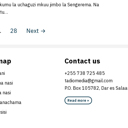
ukumu la uchaguzi mkuu jimbo la Sengerema. Na
etu…
…
28
Next →
map
Contact us
ni
+255 738 725 485
tadiomedia@gmail.com
na nasi
P.O. Box 105782, Dar es Sala
 nasi
Read more »
wanachama
sisi