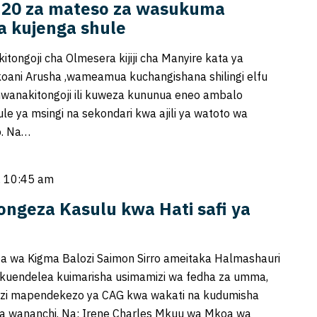
a 20 za mateso za wasukuma
a kujenga shule
itongoji cha Olmesera kijiji cha Manyire kata ya
oani Arusha ,wameamua kuchangishana shilingi elfu
wanakitongoji ili kuweza kununua eneo ambalo
le ya msingi na sekondari kwa ajili ya watoto wa
o. Na…
, 10:45 am
pongeza Kasulu kwa Hati safi ya
 wa Kigma Balozi Saimon Sirro ameitaka Halmashauri
 kuendelea kuimarisha usimamizi wa fedha za umma,
azi mapendekezo ya CAG kwa wakati na kudumisha
wa wananchi. Na; Irene Charles Mkuu wa Mkoa wa