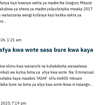
fanya kazi kwenye sekta ya madini Na Gregory Milanzi
akubwa ya sheria ya madini yaliyofanyika mwaka 2017
watanzania wengi kufanya kazi katika sekta ya
apo…
026, 1:21 am
afya kwa wote sasa bure kwa kaya
e elimu kwa wananchi na kuhakikisha wanaelewa
erikali wa kutoa bima ya afya kwa wote Na. Emmanual
faika kaya masikini TASAF elfu 66800 mkoani
aika bure na bima ya afya kwa wote ikiwa ni mpango…
 2025, 7:19 pm