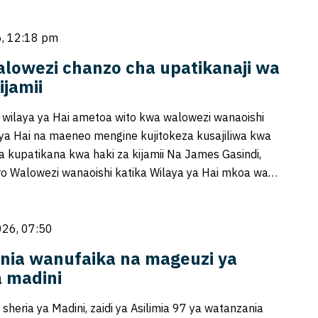
, 12:18 pm
walowezi chanzo cha upatikanaji wa
ijamii
i wilaya ya Hai ametoa wito kwa walowezi wanaoishi
 ya Hai na maeneo mengine kujitokeza kusajiliwa kwa
idia kupatikana kwa haki za kijamii Na James Gasindi,
ro Walowezi wanaoishi katika Wilaya ya Hai mkoa wa…
026, 07:50
nia wanufaika na mageuzi ya
a madini
sheria ya Madini, zaidi ya Asilimia 97 ya watanzania