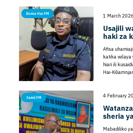
Boma Hai FM
1 March 2026
Usajili 
haki za k
Afisa uhamiaj
katika wilaya
hiari ili kusa
Hai-Kiliamnja
4 February 2
Jamii FM
Watanza
sheria y
Mabadiliko ya 