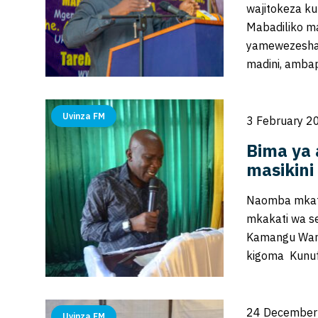
wajitokeza ku
Mabadiliko m
yamewezesha 
madini, amb
Uvinza FM
3 February 2
Bima ya 
masikini
Naomba mkato
mkakati wa s
Kamangu Wanu
kigoma Kunuf
24 December
Uvinza FM