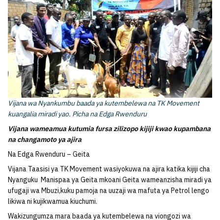
Vijana wa Nyankumbu baada ya kutembelewa na TK Movement
kuangalia miradi yao. Picha na Edga Rwenduru
Vijana wameamua kutumia fursa zilizopo kijiji kwao kupambana
na changamoto ya ajira
Na Edga Rwenduru – Geita
Vijana Taasisi ya TK Movement wasiyokuwa na ajira katika kijiji cha
Nyanguku Manispaa ya Geita mkoani Geita wameanzisha miradi ya
ufugaji wa Mbuzi,kuku pamoja na uuzaji wa mafuta ya Petrol lengo
likiwa ni kujikwamua kiuchumi.
Wakizungumza mara baada ya kutembelewa na viongozi wa