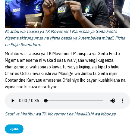
Mratibu wa Taasisi ya TK Movement Manispaa ya Geita Festo
Mgema akizungumza na vijana baada ya kutembelea miradi. Picha
na Edga Rwenduru.
Mratibu wa Taasisi ya TK Movement Manispaa ya Geita Festo
Mgema amesema ni wakati sasa wa vijana wengi kugeuza
changamoto walizonazo kuwa fursa ya kujiingizia kipato huku
Charles Ochai mwakilishi wa Mbunge wa Jimbo la Geita mjini
Costantine Kanyasu amesema Ofisi hiyo iko tayari kushirikiana na
vijana hao kukuza miradi yao.
Sauti ya Mratibu wa TK Movement na Mwakilishi wa Mbunge
vijana