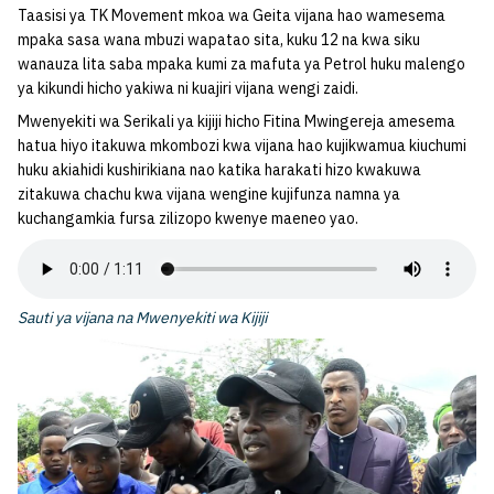
Taasisi ya TK Movement mkoa wa Geita vijana hao wamesema
mpaka sasa wana mbuzi wapatao sita, kuku 12 na kwa siku
wanauza lita saba mpaka kumi za mafuta ya Petrol huku malengo
ya kikundi hicho yakiwa ni kuajiri vijana wengi zaidi.
Mwenyekiti wa Serikali ya kijiji hicho Fitina Mwingereja amesema
hatua hiyo itakuwa mkombozi kwa vijana hao kujikwamua kiuchumi
huku akiahidi kushirikiana nao katika harakati hizo kwakuwa
zitakuwa chachu kwa vijana wengine kujifunza namna ya
kuchangamkia fursa zilizopo kwenye maeneo yao.
Sauti ya vijana na Mwenyekiti wa Kijiji