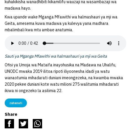
kuhakikisha wanadhibiti kikamilifu wauzaji na wasambazaji wa
madawa hayo.
Kwa upande wake Mganga Mfawithi wa halmashauri ya mji wa
Geita, amesema kuwa madawa ya kulevya yana madhara
mbalimbali kwa mtu ambae anatumia.
Sauti ya Mganga Mfawithi wa halmashauri ya mji wa Geita
Ofisi ya Umoja wa Mataifa inayohusika na Madawa na Uhalifu,
UNODC mwaka 2019 ilitoa ripoti iliyoonesha idadi ya watu
wanaotumia mihadarati duniani imeongezeka, na kwamba mwaka
2020 pekee duniani kote watu milioni 275 walitumia mihadarati
ikiwa ni ongezeko la asilimia 22.
zahanati
Share