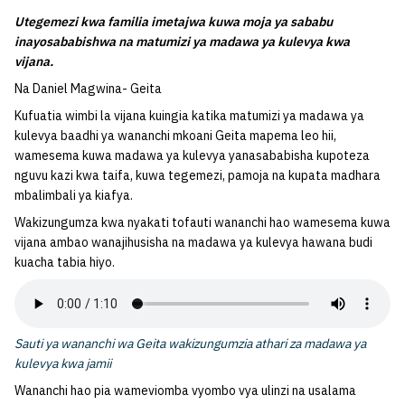
Utegemezi kwa familia imetajwa kuwa moja ya sababu
inayosababishwa na matumizi ya madawa ya kulevya kwa
vijana.
Na Daniel Magwina- Geita
Kufuatia wimbi la vijana kuingia katika matumizi ya madawa ya
kulevya baadhi ya wananchi mkoani Geita mapema leo hii,
wamesema kuwa madawa ya kulevya yanasababisha kupoteza
nguvu kazi kwa taifa, kuwa tegemezi, pamoja na kupata madhara
mbalimbali ya kiafya.
Wakizungumza kwa nyakati tofauti wananchi hao wamesema kuwa
vijana ambao wanajihusisha na madawa ya kulevya hawana budi
kuacha tabia hiyo.
Sauti ya wananchi wa Geita wakizungumzia athari za madawa ya
kulevya kwa jamii
Wananchi hao pia wameviomba vyombo vya ulinzi na usalama