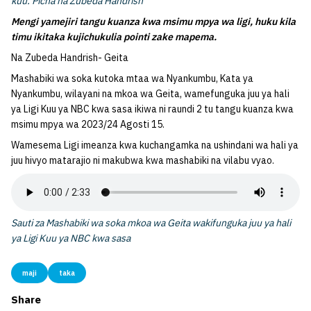
kuu. Picha na Zubeda Handrish
Mengi yamejiri tangu kuanza kwa msimu mpya wa ligi, huku kila
timu ikitaka kujichukulia pointi zake mapema.
Na Zubeda Handrish- Geita
Mashabiki wa soka kutoka mtaa wa Nyankumbu, Kata ya
Nyankumbu, wilayani na mkoa wa Geita, wamefunguka juu ya hali
ya Ligi Kuu ya NBC kwa sasa ikiwa ni raundi 2 tu tangu kuanza kwa
msimu mpya wa 2023/24 Agosti 15.
Wamesema Ligi imeanza kwa kuchangamka na ushindani wa hali ya
juu hivyo matarajio ni makubwa kwa mashabiki na vilabu vyao.
Sauti za Mashabiki wa soka mkoa wa Geita wakifunguka juu ya hali
ya Ligi Kuu ya NBC kwa sasa
maji
taka
Share