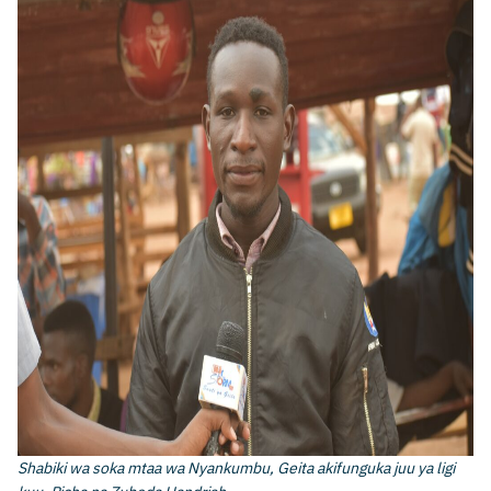
Shabiki wa soka mtaa wa Nyankumbu, Geita akifunguka juu ya ligi