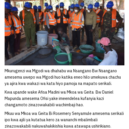
Mkurugenzi wa Mgodi wa dhahabu wa Nsangano Bw Nsangano
amesema uwepo wa Mgodi huo katika eneo hilo umekuwa chachu
ya ajira kwa wakazi wa kata hiyo pamoja na mapato serikali.
Kwa upande wake Afisa Madini wa Mkoa wa Geita Bw Daniel
Mapunda amesema Ofisi yake imeendelea kufanyia kazi
changamoto zinazowakabili wachimbaji hao.
Mkuu wa Mkoa wa Geita Bi Rosemery Senyamule amesema serikali
ipo kwa ajili ya kutatua kero za wananchi mbalimbali
zinazowakabili nakuwahakikishia kuwa atawapa ushirikiano.