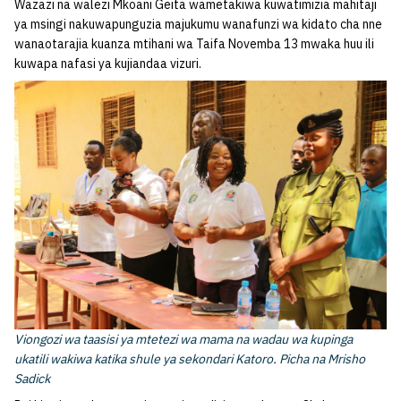
Wazazi na walezi Mkoani Geita wametakiwa kuwatimizia mahitaji
ya msingi nakuwapunguzia majukumu wanafunzi wa kidato cha nne
wanaotarajia kuanza mtihani wa Taifa Novemba 13 mwaka huu ili
kuwapa nafasi ya kujiandaa vizuri.
Viongozi wa taasisi ya mtetezi wa mama na wadau wa kupinga
ukatili wakiwa katika shule ya sekondari Katoro. Picha na Mrisho
Sadick