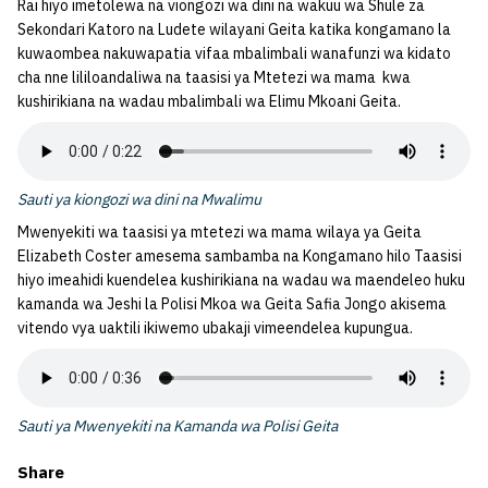
Rai hiyo imetolewa na viongozi wa dini na wakuu wa Shule za
Sekondari Katoro na Ludete wilayani Geita katika kongamano la
kuwaombea nakuwapatia vifaa mbalimbali wanafunzi wa kidato
cha nne lililoandaliwa na taasisi ya Mtetezi wa mama kwa
kushirikiana na wadau mbalimbali wa Elimu Mkoani Geita.
Sauti ya kiongozi wa dini na Mwalimu
Mwenyekiti wa taasisi ya mtetezi wa mama wilaya ya Geita
Elizabeth Coster amesema sambamba na Kongamano hilo Taasisi
hiyo imeahidi kuendelea kushirikiana na wadau wa maendeleo huku
kamanda wa Jeshi la Polisi Mkoa wa Geita Safia Jongo akisema
vitendo vya uaktili ikiwemo ubakaji vimeendelea kupungua.
Sauti ya Mwenyekiti na Kamanda wa Polisi Geita
Share