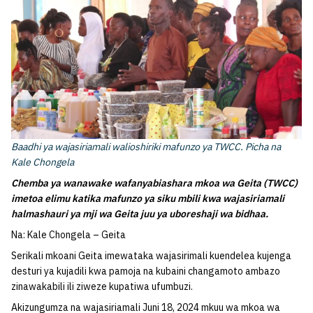
Baadhi ya wajasiriamali walioshiriki mafunzo ya TWCC. Picha na
Kale Chongela
Chemba ya wanawake wafanyabiashara mkoa wa Geita (TWCC)
imetoa elimu katika mafunzo ya siku mbili kwa wajasiriamali
halmashauri ya mji wa Geita juu ya uboreshaji wa bidhaa.
Na: Kale Chongela – Geita
Serikali mkoani Geita imewataka wajasirimali kuendelea kujenga
desturi ya kujadili kwa pamoja na kubaini changamoto ambazo
zinawakabili ili ziweze kupatiwa ufumbuzi.
Akizungumza na wajasiriamali Juni 18, 2024 mkuu wa mkoa wa