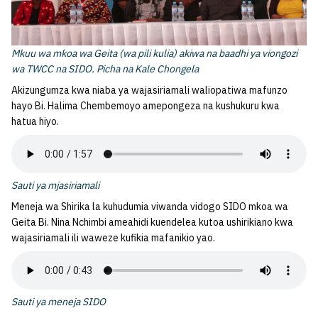
Mkuu wa mkoa wa Geita (wa pili kulia) akiwa na baadhi ya viongozi
wa TWCC na SIDO. Picha na Kale Chongela
Akizungumza kwa niaba ya wajasiriamali waliopatiwa mafunzo
hayo Bi. Halima Chembemoyo amepongeza na kushukuru kwa
hatua hiyo.
Sauti ya mjasiriamali
Meneja wa Shirika la kuhudumia viwanda vidogo SIDO
mkoa wa
Geita Bi. Nina Nchimbi ameahidi kuendelea kutoa ushirikiano kwa
wajasiriamali ili waweze kufikia mafanikio yao.
Sauti ya meneja SIDO