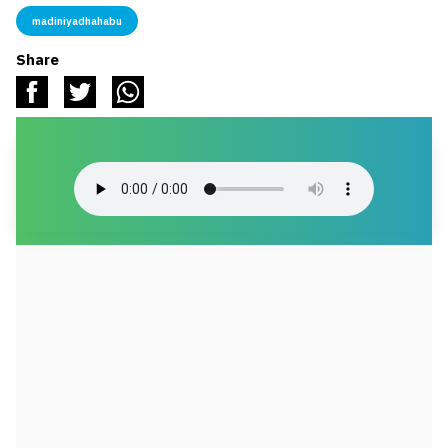
madiniyadhahabu
Share