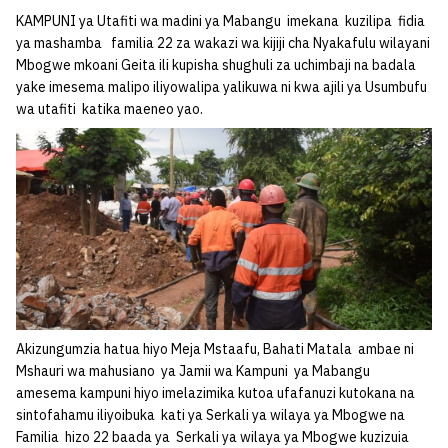
KAMPUNI ya Utafiti wa madini ya Mabangu imekana kuzilipa fidia
ya mashamba familia 22 za wakazi wa kijiji cha Nyakafulu wilayani
Mbogwe mkoani Geita ili kupisha shughuli za uchimbaji na badala
yake imesema malipo iliyowalipa yalikuwa ni kwa ajili ya Usumbufu
wa utafiti katika maeneo yao.
Akizungumzia hatua hiyo Meja Mstaafu, Bahati Matala ambae ni
Mshauri wa mahusiano ya Jamii wa Kampuni ya Mabangu
amesema kampuni hiyo imelazimika kutoa ufafanuzi kutokana na
sintofahamu iliyoibuka kati ya Serkali ya wilaya ya Mbogwe na
Familia hizo 22 baada ya Serkali ya wilaya ya Mbogwe kuzizuia