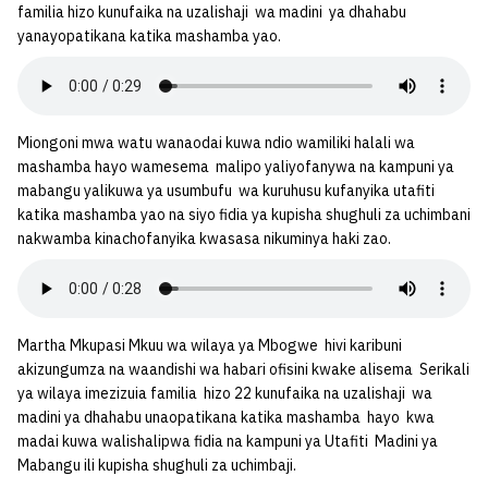
familia hizo kunufaika na uzalishaji wa madini ya dhahabu
yanayopatikana katika mashamba yao.
Miongoni mwa watu wanaodai kuwa ndio wamiliki halali wa
mashamba hayo wamesema malipo yaliyofanywa na kampuni ya
mabangu yalikuwa ya usumbufu wa kuruhusu kufanyika utafiti
katika mashamba yao na siyo fidia ya kupisha shughuli za uchimbani
nakwamba kinachofanyika kwasasa nikuminya haki zao.
Martha Mkupasi Mkuu wa wilaya ya Mbogwe hivi karibuni
akizungumza na waandishi wa habari ofisini kwake alisema Serikali
ya wilaya imezizuia familia hizo 22 kunufaika na uzalishaji wa
madini ya dhahabu unaopatikana katika mashamba hayo kwa
madai kuwa walishalipwa fidia na kampuni ya Utafiti Madini ya
Mabangu ili kupisha shughuli za uchimbaji.