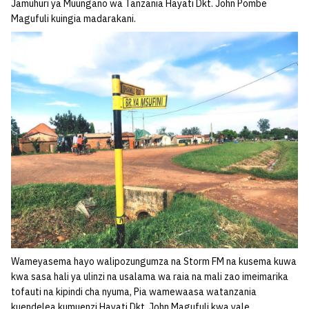
Jamuhuri ya Muungano wa Tanzania Hayati Dkt. John Pombe
Magufuli kuingia madarakani.
Wameyasema hayo walipozungumza na Storm FM na kusema kuwa
kwa sasa hali ya ulinzi na usalama wa raia na mali zao imeimarika
tofauti na kipindi cha nyuma, Pia wamewaasa watanzania
kuendelea kumuenzi Hayati Dkt. John Magufuli kwa yale