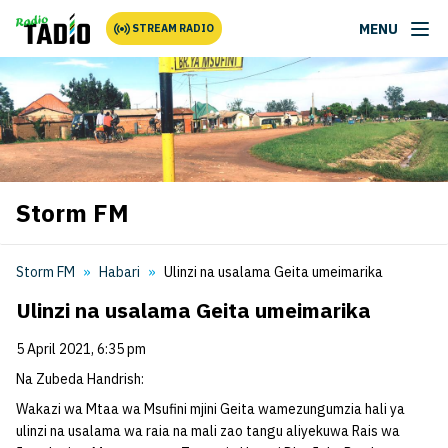
MENU
STREAM RADIO
Storm FM
Storm FM
Habari
Ulinzi na usalama Geita umeimarika
Ulinzi na usalama Geita umeimarika
5 April 2021, 6:35 pm
Na Zubeda Handrish:
Wakazi wa Mtaa wa Msufini mjini Geita wamezungumzia hali ya
ulinzi na usalama wa raia na mali zao tangu aliyekuwa Rais wa