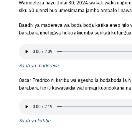
Wameeleza hayo Julai 30, 2024 wakati wakizungum
siku 60 ujenzi huo umesimama jambo ambalo linaw
Baadhi ya madereva wa boda boda katika eneo hilo
barabara imefugwa huku akiiomba serikali kufungua ba
Sauti ya madereva
Oscar Fredrico ni katibu wa egesho la bodaboda la
barabara hio ili kuwasaidia watumiaji kuondokana n
Sauti ya katibu