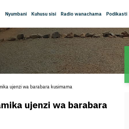
Nyumbani
Kuhusu sisi
Radio wanachama
Podikasti
mika ujenzi wa barabara kusimama
mika ujenzi wa barabara