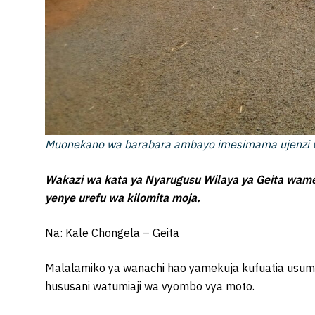
Muonekano wa barabara ambayo imesimama ujenzi wa
Wakazi wa kata ya Nyarugusu Wilaya ya Geita wame
yenye urefu wa kilomita moja.
Na: Kale Chongela – Geita
Malalamiko ya wanachi hao yamekuja kufuatia usu
hususani watumiaji wa vyombo vya moto.