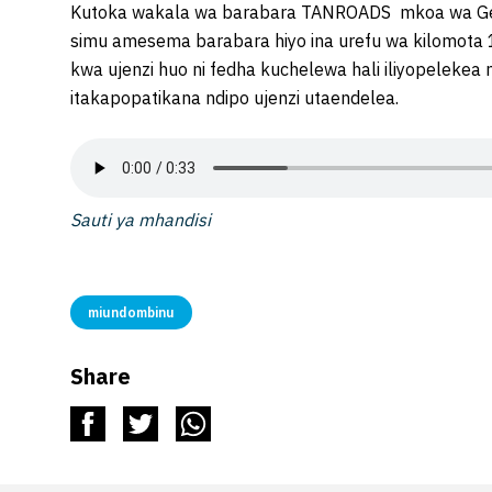
Kutoka wakala wa barabara TANROADS mkoa wa Geit
simu amesema barabara hiyo ina urefu wa kilomota
kwa ujenzi huo ni fedha kuchelewa hali iliyopelek
itakapopatikana ndipo ujenzi utaendelea.
Sauti ya mhandisi
miundombinu
Share