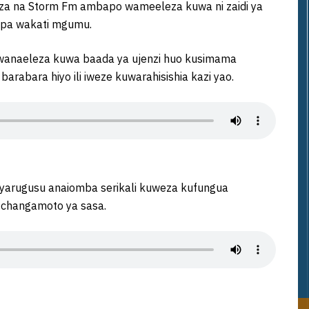
za na Storm Fm ambapo wameeleza kuwa ni zaidi ya
apa wakati mgumu.
 wanaeleza kuwa baada ya ujenzi huo kusimama
rabara hiyo ili iweze kuwarahisishia kazi yao.
 Nyarugusu anaiomba serikali kuweza kufungua
a changamoto ya sasa.