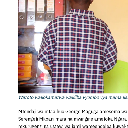
Watoto waliokamatwa wakiiba vyombo vya mama lishe
Mtendaji wa mtaa huo George Maguga amesema wat
Serengeti Mkoani mara na mwingine ametoka Ngara 
mkurugenzi na ustawi wa jamii wameendelea kuwa