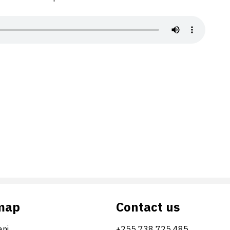
map
Contact us
ni
+255 738 725 485