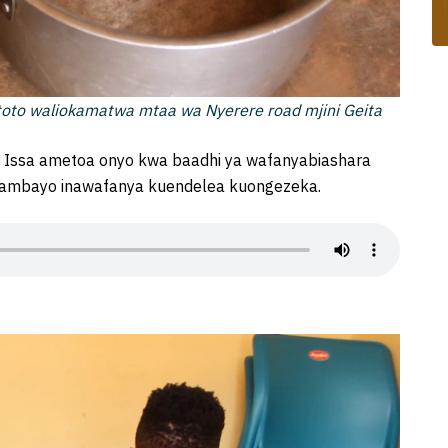
toto waliokamatwa mtaa wa Nyerere road mjini Geita
a Issa ametoa onyo kwa baadhi ya wafanyabiashara
i ambayo inawafanya kuendelea kuongezeka.