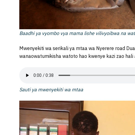
Baadhi ya vyombo vya mama lishe vilivyoibwa na wa
Mwenyekiti wa serikali ya mtaa wa Nyerere road Du
wanaowatumikisha watoto hao kwenye kazi zao hal
Sauti ya mwenyekiti wa mtaa