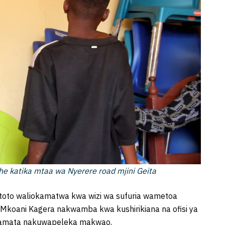
 katika mtaa wa Nyerere road mjini Geita
oto waliokamatwa kwa wizi wa sufuria wametoa
Mkoani Kagera nakwamba kwa kushirikiana na ofisi ya
kamata nakuwapeleka makwao.