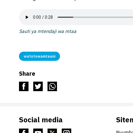
Sauti ya mtendaji wa mtaa
watotowamtaani
Share
Social media
Site
Nyumba