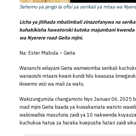
Sehemu ya jengo la ofisi ya serikali ya mtaa wa Nyere
Licha ya jitihada mbalimbali zinazofanywa na serika
kuhakikisha hawatoroki kutoka majumbani kwenda 
wa Nyerere road Geita mjini.
Na: Ester Mabula – Geita
Wananchi wilayani Geita wameiomba serikali kuchu
wanaoishi mtaani kwani kundi hilo kwasasa limegeuka
ikiwemo wizi wa mali za watu.
Wakizungumzia changamoto hiyo Januari 06, 2025 ba
road mjini Geita baada ya kuwakamata watoto wawili
waliowaibia masufuria zaidi ya 10 nakwenda kuyauz
kuchukua hatua za haraka kuepusha hatari zaidi siku 