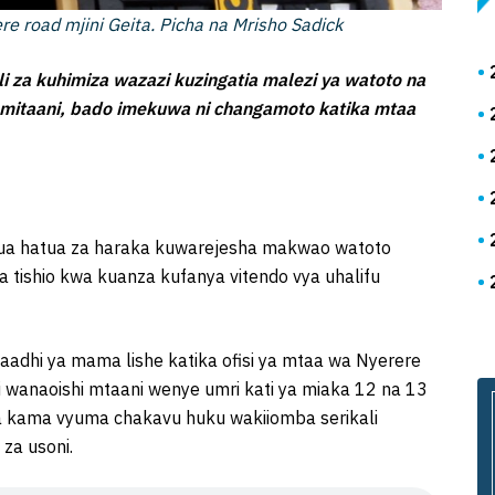
re road mjini Geita. Picha na Mrisho Sadick
li za kuhimiza wazazi kuzingatia malezi ya watoto na
mitaani, bado imekuwa ni changamoto katika mtaa
kua hatua za haraka kuwarejesha makwao watoto
 tishio kwa kuanza kufanya vitendo vya uhalifu
adhi ya mama lishe katika ofisi ya mtaa wa Nyerere
 wanaoishi mtaani wenye umri kati ya miaka 12 na 13
a kama vyuma chakavu huku wakiiomba serikali
za usoni.