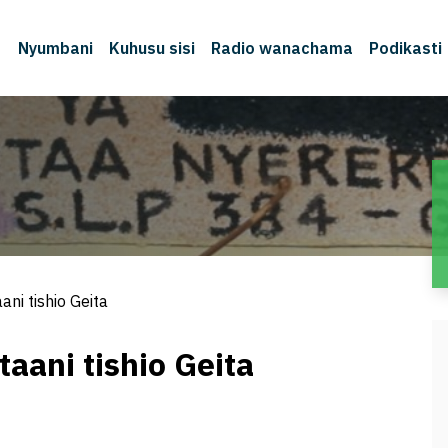
Nyumbani
Kuhusu sisi
Radio wanachama
Podikasti
ni tishio Geita
aani tishio Geita