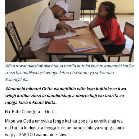
Afisa mwandikishaji akichukua taarifa kutoka kwa mwananchi katika
zoezi la uandikishaji kwenye kituo cha shule ya sekondari
Kalangalala.
Wananchi mkoani Geita wameitikia wito kwa kujitokeza kwa
wingi katika zoezi la uandikishaji a uboreshaji wa taarifa za
mpiga kura mkoani Ge
ita.
Na: Kale Chongela – Geita
Mkoa wa Geita umevuka lengo katika zoezi la uandikishaji wa
daftari la kudumu la mpiga kura ambapo jumla ya wapiga kura
wapya 368,100 wameandikishwa .