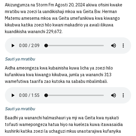
Akizungumza na Storm Fm Agosti 20, 2024 akiwa ofisini kwake
mratibu wa zoezi la uandikishaji mkoa wa Geita Bw. Herman
Matemu amesema mkoa wa Geita umefanikiwa kwa kiwango
kikubwa katika zoezi hilo kwani makadirio ya awali ilikuwa
kuandikisha wananchi 229,672.
Sauti ya mratibu
Aidha ameongeza kwa kubainisha kuwa licha ya zoezi hilo
kufanikiwa kwa kiwango kikubwa, jumla ya wananchi 313
wamefutiwa taarifa zao kutoka na sababu mbalimbali.
Sauti ya mratibu
Baadhi ya wananchi halmashauri ya mji wa Geita kwa nyakati
tofauti wamepongeza hatua hiyo na kueleza kuwa itawasaidia
kushiriki katika zoezi la uchaguzi mkuu unaotarajiwa kufanyika