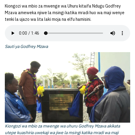
Kiongozi wa mbio za mwenge wa Uhuru kitaifa Ndugu Godfrey
Mzava ameweka njiwe la msingi katika mradi huo wa maji wenye
tenki la ujazo wa lita laki moja na elfu hamisini.
Sauti ya Godfrey Mzava
Kiongozi wa mbio za mwenge wa uhuru Godfrey Mzava akikata
utepe kuashiria uwekaji wa jiwe la msingi katika mradi wa maji