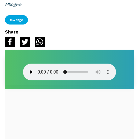
Mbogwe
mwenge
Share