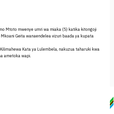
o Mtoto mwenye umri wa miaka (5) katika kitongoji
Mkoani Geita wanaendelea vizuri baada ya kupata
cha Kilimahewa Kata ya Lulembela, nakuzua taharuki kwa
na ametoka wapi.