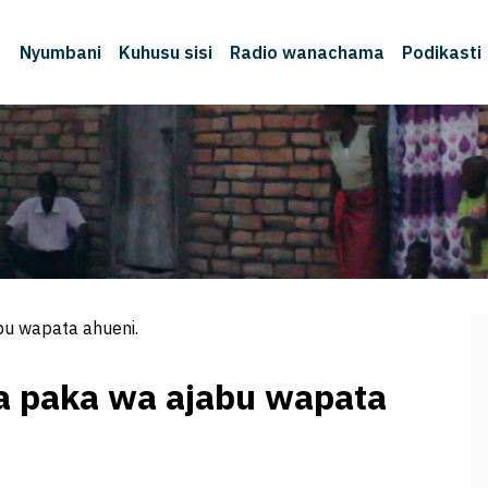
Nyumbani
Kuhusu sisi
Radio wanachama
Podikasti
u wapata ahueni.
a paka wa ajabu wapata