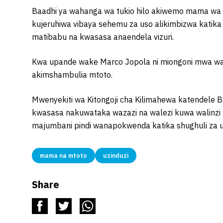
Baadhi ya wahanga wa tukio hilo akiwemo mama w
kujeruhiwa vibaya sehemu za uso alikimbizwa katika 
matibabu na kwasasa anaendela vizuri.
Kwa upande wake Marco Jopola ni miongoni mwa wa
akimshambulia mtoto.
Mwenyekiti wa Kitongoji cha Kilimahewa katendele
kwasasa nakuwataka wazazi na walezi kuwa walinzi 
majumbani pindi wanapokwenda katika shughuli za u
mama na mtoto
uzinduzi
Share