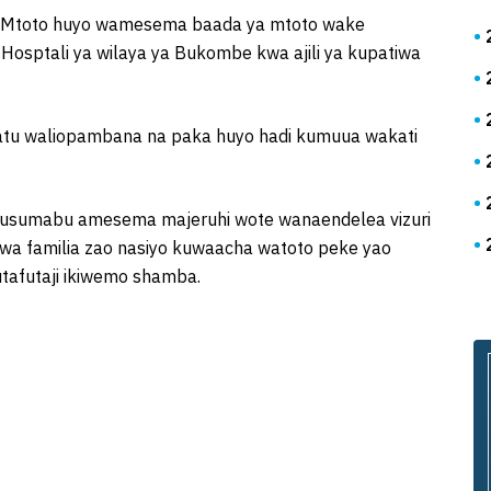
a Mtoto huyo wamesema baada ya mtoto wake
Hosptali ya wilaya ya Bukombe kwa ajili ya kupatiwa
tu waliopambana na paka huyo hadi kumuua wakati
 Busumabu amesema majeruhi wote wanaendelea vizuri
wa familia zao nasiyo kuwaacha watoto peke yao
tafutaji ikiwemo shamba.