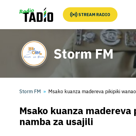
STREAM RADIO
Storm FM
Storm FM
Msako kuanza madereva pikipiki wanaok
Msako kuanza madereva p
namba za usajili