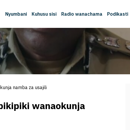
Nyumbani
Kuhusu sisi
Radio wanachama
Podikasti
unja namba za usajili
ikipiki wanaokunja