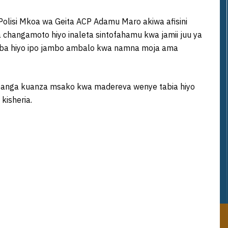
olisi Mkoa wa Geita ACP Adamu Maro akiwa afisini
angamoto hiyo inaleta sintofahamu kwa jamii juu ya
namba hiyo ipo jambo ambalo kwa namna moja ama
ipanga kuanza msako kwa madereva wenye tabia hiyo
kisheria.