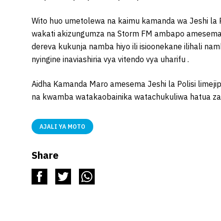
Wito huo umetolewa na kaimu kamanda wa Jeshi la P
wakati akizungumza na Storm FM ambapo amesema ch
dereva kukunja namba hiyo ili isioonekane ilihali 
nyingine inaviashiria vya vitendo vya uharifu .
Aidha Kamanda Maro amesema Jeshi la Polisi limej
na kwamba watakaobainika watachukuliwa hatua za 
AJALI YA MOTO
Share