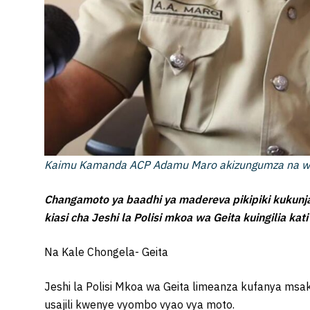
Kaimu Kamanda ACP Adamu Maro akizungumza na wan
Changamoto ya baadhi ya madereva pikipiki kukunj
kiasi cha Jeshi la Polisi mkoa wa Geita kuingilia ka
Na Kale Chongela- Geita
Jeshi la Polisi Mkoa wa Geita limeanza kufanya ms
usajili kwenye vyombo vyao vya moto.