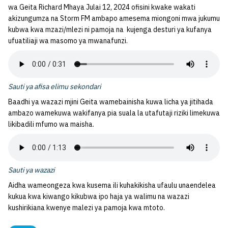
wa Geita Richard Mhaya Julai 12, 2024 ofisini kwake wakati
akizungumza na Storm FM ambapo amesema miongoni mwa jukumu
kubwa kwa mzazi/mlezi ni pamoja na kujenga desturi ya kufanya
ufuatiliaji wa masomo ya mwanafunzi.
Sauti ya afisa elimu sekondari
Baadhi ya wazazi mjini Geita wamebainisha kuwa licha ya jitihada
ambazo wamekuwa wakifanya pia suala la utafutaji riziki limekuwa
likibadili mfumo wa maisha.
Sauti ya wazazi
Aidha wameongeza kwa kusema ili kuhakikisha ufaulu unaendelea
kukua kwa kiwango kikubwa ipo haja ya walimu na wazazi
kushirikiana kwenye malezi ya pamoja kwa mtoto.