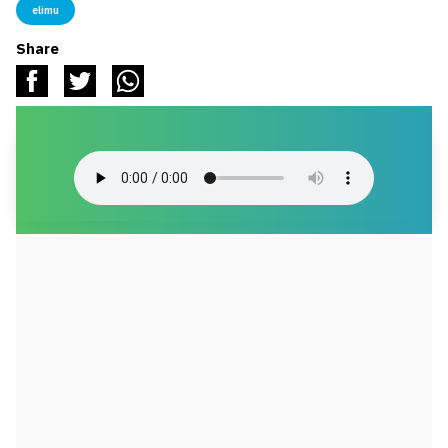
elimu
Share