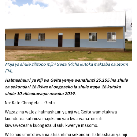
Moja ya shule zilizopo mjini Geita (Picha kutoka maktaba na Storm
FM).
Halmashauri ya Mji wa Geita yenye wanafunzi 25,155 ina shule
za sekondari 16 ikiwa ni ongezeko la shule mpya 16 kutoka
shule 10 zilizokuwepo mwaka 2019.
Na: Kale Chongela – Geita
Wazazi na walezi halmashauri ya mji wa Geita wametakiwa
kuendelea kutimiza majukumu yao kwa wanafunzi ili
kuwawezesha kuongeza ufaulu kwenye masomo.
Wito huo umetolewa na afisa elimu sekondari halmashauri ya mji