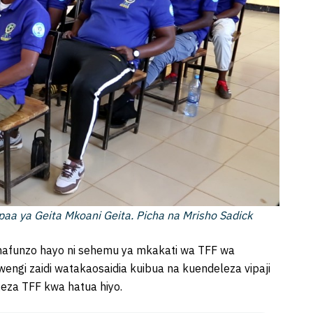
aa ya Geita Mkoani Geita. Picha na Mrisho Sadick
mafunzo hayo ni sehemu ya mkakati wa TFF wa
engi zaidi watakaosaidia kuibua na kuendeleza vipaji
geza TFF kwa hatua hiyo.