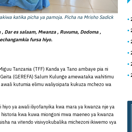
akiwa katika picha ya pamoja. Picha na Mrisho Sadick
a , Dar es salaam, Mwanza , Ruvuma, Dodoma ,
echangamkia fursa hiyo.
 Miguu Tanzania (TFF) Kanda ya Tano ambaye pia ni
 Geita (GEREFA) Salum Kulunge amewataka wahitimu
 awali kutumia elimu waliyoipata kukuza mchezo wa
 hiyo ya awali iliyofanyika kwa mara ya kwanza nje ya
a historia kwa kuwa miongoni mwa maeneo ya kwanza
sha na vitendo visivyokubalika michezoni ikiwemo vya