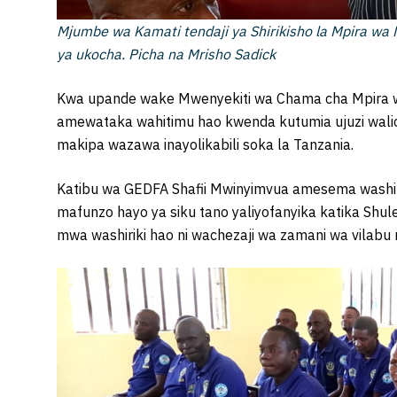
Mjumbe wa Kamati tendaji ya Shirikisho la Mpira wa
ya ukocha. Picha na Mrisho Sadick
Kwa upande wake Mwenyekiti wa Chama cha Mpira wa
amewataka wahitimu hao kwenda kutumia ujuzi wali
makipa wazawa inayolikabili soka la Tanzania.
Katibu wa GEDFA Shafii Mwinyimvua amesema washiri
mafunzo hayo ya siku tano yaliyofanyika katika Shul
mwa washiriki hao ni wachezaji wa zamani wa vilabu