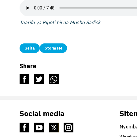
Taarifa ya Ripoti hii na Mrisho Sadick
Geita
Storm FM
Share
Social media
Site
Nyumba