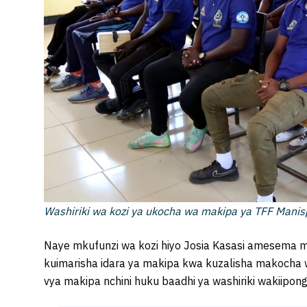
Washiriki wa kozi ya ukocha wa makipa ya TFF Manisp
Naye mkufunzi wa kozi hiyo Josia Kasasi amesema 
kuimarisha idara ya makipa kwa kuzalisha makocha w
vya makipa nchini huku baadhi ya washiriki wakiipon