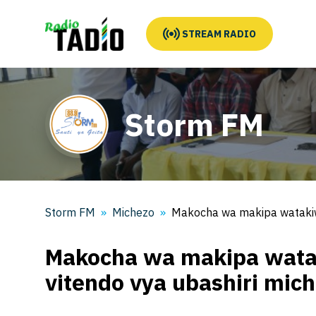
STREAM RADIO
Storm FM
Storm FM
Michezo
Makocha wa makipa watakiwa
Makocha wa makipa wata
vitendo vya ubashiri mic