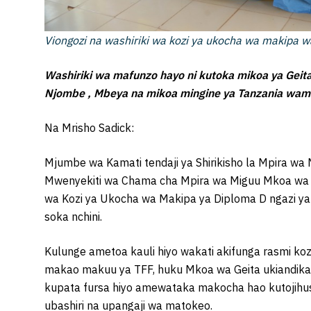
Viongozi na washiriki wa kozi ya ukocha wa makipa w
Washiriki wa mafunzo hayo ni kutoka mikoa ya Geit
Njombe , Mbeya na mikoa mingine ya Tanzania wam
Na Mrisho Sadick:
Mjumbe wa Kamati tendaji ya Shirikisho la Mpira wa
Mwenyekiti wa Chama cha Mpira wa Miguu Mkoa wa
wa Kozi ya Ukocha wa Makipa ya Diploma D ngazi ya
soka nchini.
Kulunge ametoa kauli hiyo wakati akifunga rasmi kozi
makao makuu ya TFF, huku Mkoa wa Geita ukiandik
kupata fursa hiyo amewataka makocha hao kutojihusi
ubashiri na upangaji wa matokeo.