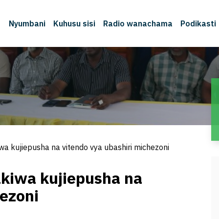
Nyumbani
Kuhusu sisi
Radio wanachama
Podikasti
 kujiepusha na vitendo vya ubashiri michezoni
kiwa kujiepusha na
hezoni