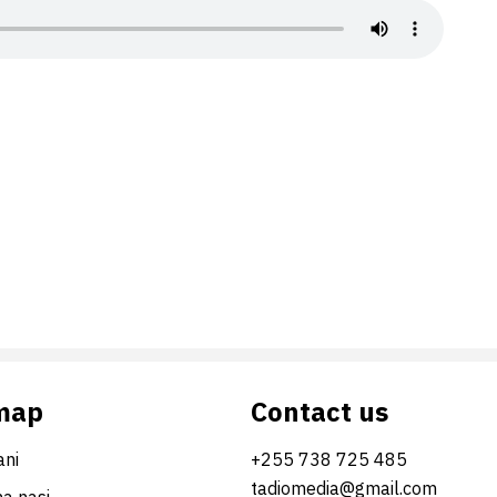
map
Contact us
ni
+255 738 725 485
tadiomedia@gmail.com