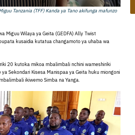
 Miguu Tanzania (TFF) Kanda ya Tano akifunga mafunzo
 Miguu Wilaya ya Geita (GEDFA) Ally Twist
oupata kusaidia kutatua changamoto ya uhaba wa
ki 20 kutoka mikoa mbalimbali nchini wameshiriki
e ya Sekondari Kisesa Manispaa ya Geita huku miongoni
 mbalimbali ikiwemo Simba na Yanga.