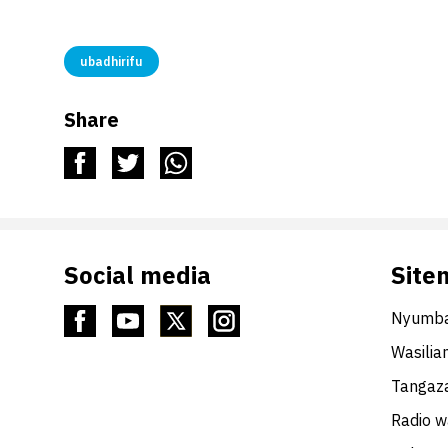
ubadhirifu
Share
Social media
Site
Nyumba
Wasilia
Tangaza
Radio 