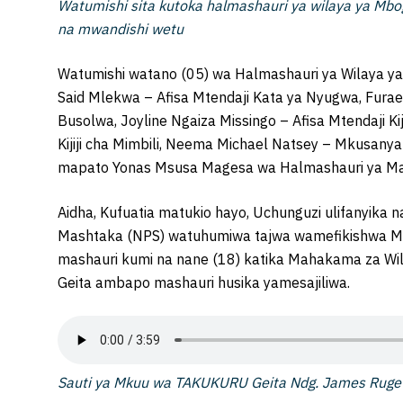
Watumishi sita kutoka halmashauri ya wilaya ya Mb
na mwandishi wetu
Watumishi watano (05) wa Halmashauri ya Wilaya y
Said Mlekwa – Afisa Mtendaji Kata ya Nyugwa, Fura
Busolwa, Joyline Ngaiza Missingo – Afisa Mtendaji Kij
Kijiji cha Mimbili, Neema Michael Natsey – Mkusan
mapato Yonas Msusa Magesa wa Halmashauri ya Man
Aidha, Kufuatia matukio hayo, Uchunguzi ulifanyika na
Mashtaka (NPS) watuhumiwa tajwa wamefikishwa M
mashauri kumi na nane (18) katika Mahakama za Wi
Geita ambapo mashauri husika yamesajiliwa.
Sauti ya Mkuu wa TAKUKURU Geita Ndg. James Ruge