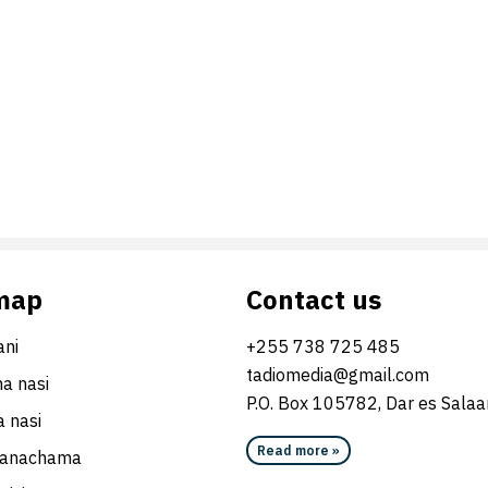
map
Contact us
ni
+255 738 725 485
tadiomedia@gmail.com
na nasi
P.O. Box 105782, Dar es Sala
 nasi
Read more »
wanachama