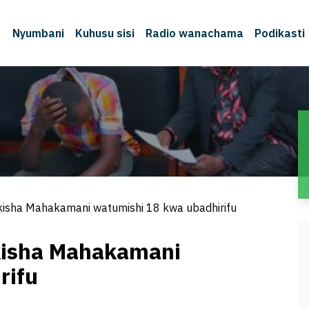
Nyumbani
Kuhusu sisi
Radio wanachama
Podikasti
isha Mahakamani watumishi 18 kwa ubadhirifu
kisha Mahakamani
rifu