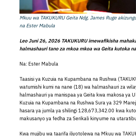
Mkuu wa TAKUKURU Geita Ndg. James Ruge akizungum
na Ester Mabula
Leo Juni 26, 2026 TAKUKURU imewafikisha mahaka
halmashauri tano za mkoa mkoa wa Geita kutoka na
Na: Ester Mabula
Taasisi ya Kuzuia na Kupambana na Rushwa (TAKU
watumishi kumi na nane (18) wa halmashauri za wi
halmashauri ya manispaa ya Geita kwa makosa ya Uba
Kuzuia na Kupambana na Rushwa Sura ya 329 Mareje
hasara ya jumla ya shilingi 128,673,342.00 kwa kut
makusanyo ya fedha za Serikali kinyume na utaratibu
Kwa mujibu wa taarifa iliyotolewa na Mkuu wa TA