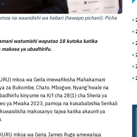
za na waandishi wa habari (hawapo pichani). Picha
mani watumishi wapatao 18 kutoka katika
 makosa ya ubadhirifu.
KURU) mkoa wa Geita imewafikisha Mahakamani
laya za Bukombe, Chato, Mbogwe, Nyang’hwale na
dhirifu kinyume na K/f cha 28(1) cha Sheria ya
o ya Mwaka 2023, pamoja na kuisababishia Serikali
okuwasilisha makusanyo tajwa katika akaunti ya
.
KUKURU mkoa wa Geita James Ruge amewataja