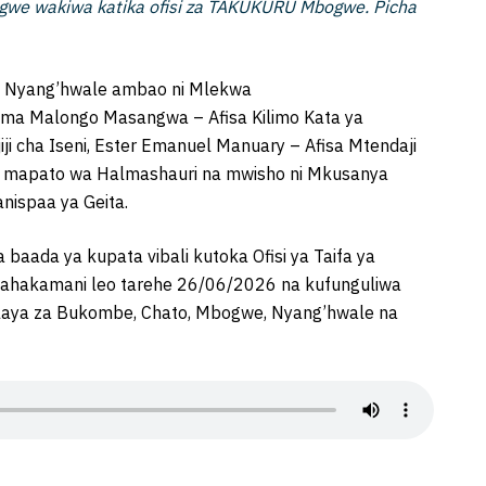
ogwe wakiwa katika ofisi za TAKUKURU Mbogwe. Picha
a Nyang’hwale ambao ni Mlekwa
ema Malongo Masangwa – Afisa Kilimo Kata ya
iji cha Iseni, Ester Emanuel Manuary – Afisa Mtendaji
ya mapato wa Halmashauri na mwisho ni Mkusanya
ispaa ya Geita.
 baada ya kupata vibali kutoka Ofisi ya Taifa ya
ahakamani leo tarehe 26/06/2026 na kufunguliwa
laya za Bukombe, Chato, Mbogwe, Nyang’hwale na