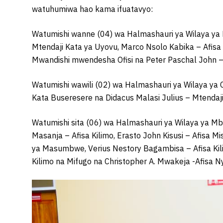
watuhumiwa hao kama ifuatavyo:
Watumishi wanne (04) wa Halmashauri ya Wilaya ya
Mtendaji Kata ya Uyovu, Marco Nsolo Kabika – Afisa
Mwandishi mwendesha Ofisi na Peter Paschal John
Watumishi wawili (02) wa Halmashauri ya Wilaya ya
Kata Buseresere na Didacus Malasi Julius – Mtendaji 
Watumishi sita (06) wa Halmashauri ya Wilaya ya M
Masanja – Afisa Kilimo, Erasto John Kisusi – Afisa 
ya Masumbwe, Verius Nestory Bagambisa – Afisa Kili
Kilimo na Mifugo na Christopher A. Mwakeja -Afisa N