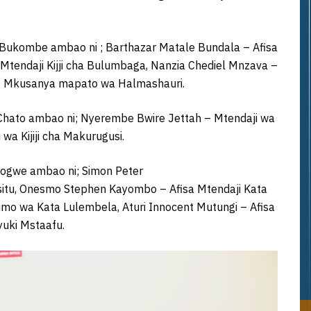
 Bukombe ambao ni ; Barthazar Matale Bundala – Afisa
 Mtendaji Kijji cha Bulumbaga, Nanzia Chediel Mnzava –
 – Mkusanya mapato wa Halmashauri.
 Chato ambao ni; Nyerembe Bwire Jettah – Mtendaji wa
wa Kijiji cha Makurugusi.
bogwe ambao ni; Simon Peter
Misitu, Onesmo Stephen Kayombo – Afisa Mtendaji Kata
mo wa Kata Lulembela, Aturi Innocent Mutungi – Afisa
yuki Mstaafu.