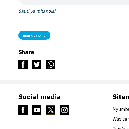
Sauti ya mhandisi
miundombinu
Share
Social media
Site
Nyumba
Wasilia
Tangaza