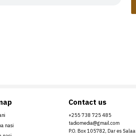
map
Contact us
ni
+255 738 725 485
tadiomedia@gmail.com
na nasi
P.O. Box 105782, Dar es Sala
 nasi