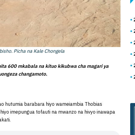
sho. Picha na Kale Chongela
ita 600 mkabala na kituo kikubwa cha magari ya
 kuongeza changamoto.
o hutumia barabara hiyo wameiambia Thobias
hiyo imepungua tofauti na mwanzo na hivyo inawapa
kati.