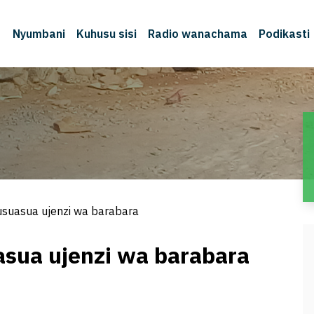
Nyumbani
Kuhusu sisi
Radio wanachama
Podikasti
suasua ujenzi wa barabara
sua ujenzi wa barabara