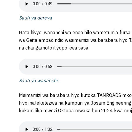
Sauti ya dereva
Hata hivyo wananchi wa eneo hilo wametumia furs
wa Geita ambao ndio wasimamizi wa barabara hiyo
na changamoto iliyopo kwa sasa.
Sauti ya wananchi
Msimamizi wa barabara hiyo kutoka TANROADS mko
hiyo inatekelezwa na kampuni ya Josam Engineerin
kukamilika mwezi Oktoba mwaka huu 2024 kwa muj