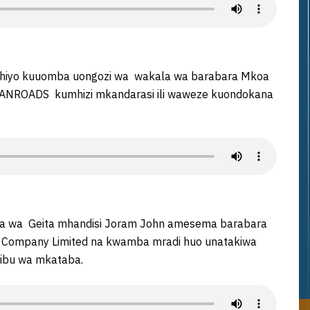
a hiyo kuuomba uongozi wa wakala wa barabara Mkoa
 TANROADS kumhizi mkandarasi ili waweze kuondokana
a wa Geita mhandisi Joram John amesema barabara
g Company Limited na kwamba mradi huo unatakiwa
ibu wa mkataba.