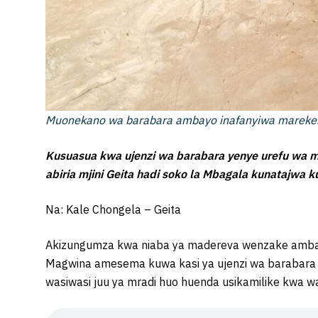
Muonekano wa barabara ambayo inafanyiwa marekebi
Kusuasua kwa ujenzi wa barabara yenye urefu wa m
abiria mjini Geita hadi soko la Mbagala kunatajwa
Na: Kale Chongela – Geita
Akizungumza kwa niaba ya madereva wenzake amba
Magwina amesema kuwa kasi ya ujenzi wa barabara 
wasiwasi juu ya mradi huo huenda usikamilike kwa wa