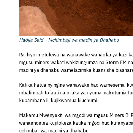
Hadija Said – Mchimbaji wa madin ya Dhahabu
Rai hiyo imetolewa na wanawake wanaofanya kazi ka
mgusu miners wakati wakizungumza na Storm FM nak
madini ya dhahabu wamelazimika kuanzisha biashar
Katika hatua nyingine wanawake hao wamesema, k
mbalimbali tofauti na miaka ya nyuma, nakutumia f
kupambana ili kujikwamua kiuchumi.
Makamu Mwenyekiti wa mgodi wa mgusu Miners Bi
wanaendelea kujitokeza katika mgodi huo kufanyabi
uchimbaji wa madini ya dhahabu.