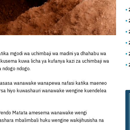
tika mgodi wa uchimbaji wa madini ya dhahabu wa
usema kuwa licha ya kufanya kazi za uchimbaji wa
a ndogo ndogo.
wasasa wanawake wanapewa nafasi katika maeneo
ursa hiyo kuwashauri wanawake wengine kuendelea
 Pendo Matata amesema wanawake wengi
ashara mbalimbali huku wengine wakijihusisha na