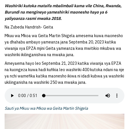
Washiriki kutoka mataifa mbalimbali kama vile China, Rwanda,
Burundi na mengineyo yameshiriki maonesho hayo ya 6
yaliyoanza rasmi mwaka 2018.
Na Zubeda Handrish- Geita
Mkuu wa Mkoa wa Geita Martin Shigela amesema kuwa maonesho
ya dhahabu ambayo yameanza jana Septemba 20, 2023 katika
viwanja vya EPZA mjini Geita yameanza kwa mwitikio mkubwa wa
washiriki ikilinganishwa na mwaka jana.
Ameyaema hayo leo Septemba 21, 2023 katika viwanja vya EPZA
na kuongeza kuwa hadi kufikia leo washiriki 400 kutoka ndani na nje
ya nchi wamefika katika maonesho ikiwa ni idadi kubwa ya washiriki
ukilinganisha na washiriki 250 wa mwaka jana.
Sauti ya Mkuu wa Mkoa wa Geita Martin Shigela