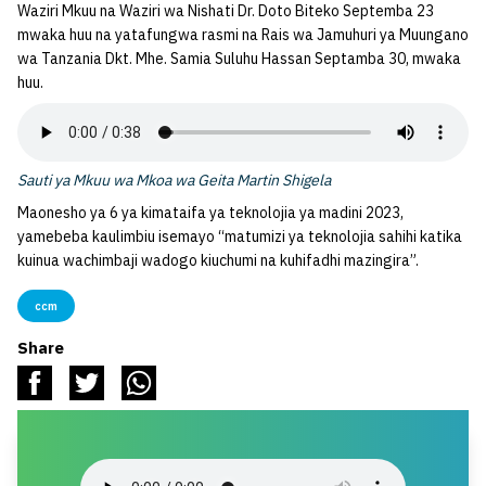
Waziri Mkuu na Waziri wa Nishati Dr. Doto Biteko Septemba 23
mwaka huu na yatafungwa rasmi na Rais wa Jamuhuri ya Muungano
wa Tanzania Dkt. Mhe. Samia Suluhu Hassan Septamba 30, mwaka
huu.
Sauti ya Mkuu wa Mkoa wa Geita Martin Shigela
Maonesho ya 6 ya kimataifa ya teknolojia ya madini 2023,
yamebeba kaulimbiu isemayo “matumizi ya teknolojia sahihi katika
kuinua wachimbaji wadogo kiuchumi na kuhifadhi mazingira”.
ccm
Share