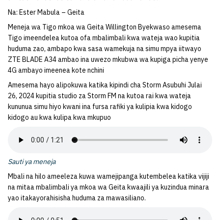
Na: Ester Mabula – Geita
Meneja wa Tigo mkoa wa Geita Willington Byekwaso amesema
Tigo imeendelea kutoa ofa mbalimbali kwa wateja wao kupitia
huduma zao, ambapo kwa sasa wamekuja na simu mpya iitwayo
ZTE BLADE A34 ambao ina uwezo mkubwa wa kupiga picha yenye
4G ambayo imeenea kote nchini
Amesema hayo alipokuwa katika kipindi cha Storm Asubuhi Julai
26, 2024 kupitia studio za Storm FM na kutoa rai kwa wateja
kununua simu hiyo kwani ina fursa rafiki ya kulipia kwa kidogo
kidogo au kwa kulipa kwa mkupuo
Sauti ya meneja
Mbali na hilo ameeleza kuwa wamejipanga kutembelea katika vijiji
na mitaa mbalimbali ya mkoa wa Geita kwaajili ya kuzindua minara
yao itakayorahisisha huduma za mawasiliano.