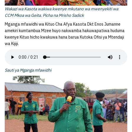
Wakazi wa Kasota wakiwa kwenye mkutano wa mwenyekiti wa
CCM Mkoa wa Geita. Picha na Mrisho Sadick
Mganga mfawidhi wa Kituo Cha Afya Kasota Dkt Enos Jumanne
amekiri kumtambua Mzee huyo nakwamba hakuwapatiwa huduma
kwenye Kituo hicho kwakuwa hana barua Kutoka Ofisi ya Mtendaji
wa Kijiji.
Sauti ya Mganga mfawidhi