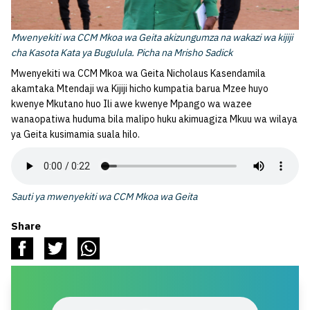
Mwenyekiti wa CCM Mkoa wa Geita akizungumza na wakazi wa kijiji
cha Kasota Kata ya Bugulula. Picha na Mrisho Sadick
Mwenyekiti wa CCM Mkoa wa Geita Nicholaus Kasendamila
akamtaka Mtendaji wa Kijiji hicho kumpatia barua Mzee huyo
kwenye Mkutano huo Ili awe kwenye Mpango wa wazee
wanaopatiwa huduma bila malipo huku akimuagiza Mkuu wa wilaya
ya Geita kusimamia suala hilo.
Sauti ya mwenyekiti wa CCM Mkoa wa Geita
Share