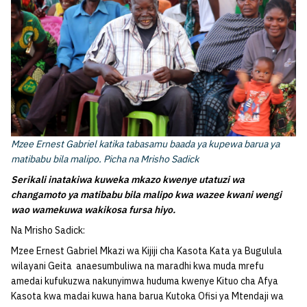
Mzee Ernest Gabriel katika tabasamu baada ya kupewa barua ya
matibabu bila malipo. Picha na Mrisho Sadick
Serikali inatakiwa kuweka mkazo kwenye utatuzi wa
changamoto ya matibabu bila malipo kwa wazee kwani wengi
wao wamekuwa wakikosa fursa hiyo.
Na Mrisho Sadick:
Mzee Ernest Gabriel Mkazi wa Kijiji cha Kasota Kata ya Bugulula
wilayani Geita anaesumbuliwa na maradhi kwa muda mrefu
amedai kufukuzwa nakunyimwa huduma kwenye Kituo cha Afya
Kasota kwa madai kuwa hana barua Kutoka Ofisi ya Mtendaji wa