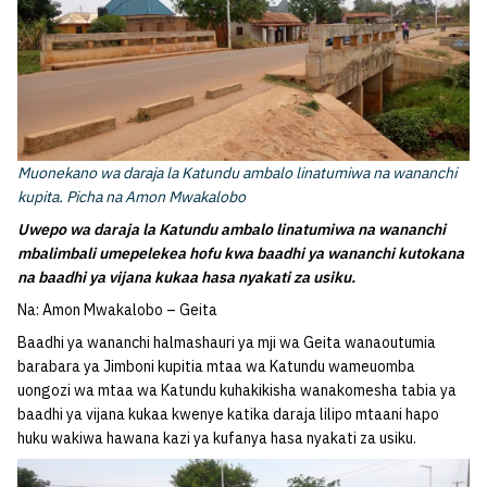
Muonekano wa daraja la Katundu ambalo linatumiwa na wananchi
kupita. Picha na Amon Mwakalobo
Uwepo wa daraja la Katundu ambalo linatumiwa na wananchi
mbalimbali umepelekea hofu kwa baadhi ya wananchi kutokana
na baadhi ya vijana kukaa hasa nyakati za usiku.
Na: Amon Mwakalobo – Geita
Baadhi ya wananchi halmashauri ya mji wa Geita wanaoutumia
barabara ya Jimboni kupitia mtaa wa Katundu wameuomba
uongozi wa mtaa wa Katundu kuhakikisha wanakomesha tabia ya
baadhi ya vijana kukaa kwenye katika daraja lilipo mtaani hapo
huku wakiwa hawana kazi ya kufanya hasa nyakati za usiku.