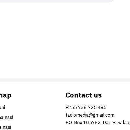
map
Contact us
ni
+255 738 725 485
tadiomedia@gmail.com
na nasi
P.O. Box 105782, Dar es Sala
 nasi