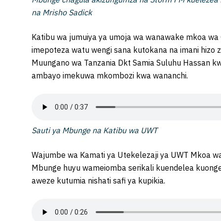
na Mrisho Sadick
Katibu wa jumuiya ya umoja wa wanawake mkoa wa G
imepoteza watu wengi sana kutokana na imani hizo z
Muungano wa Tanzania Dkt Samia Suluhu Hassan kwa 
ambayo imekuwa mkombozi kwa wananchi.
Sauti ya Mbunge na Katibu wa UWT
Wajumbe wa Kamati ya Utekelezaji ya UWT Mkoa wa 
Mbunge huyu wameiomba serikali kuendelea kuongeza
aweze kutumia nishati safi ya kupikia.