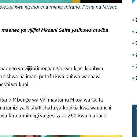
lezaji kwa kipindi cha miaka mitano. Picha na Mrisho
maeneo ya vijijini Mkoani Geita yalikuwa mwiba
aeneo ya vijijini imechangia kwa kiasi kikubwa
bishwa na imani potofu kwa kuitwa wachawi
shi wa kuni.
a mitano Mbunge wa Viti maalumu Mkoa wa Geita
atumizi ya Nishati chafu ya kupikia kwa wananchi
 kwa kutoa mitungi ya gesi zaidi 250 kwa makundi