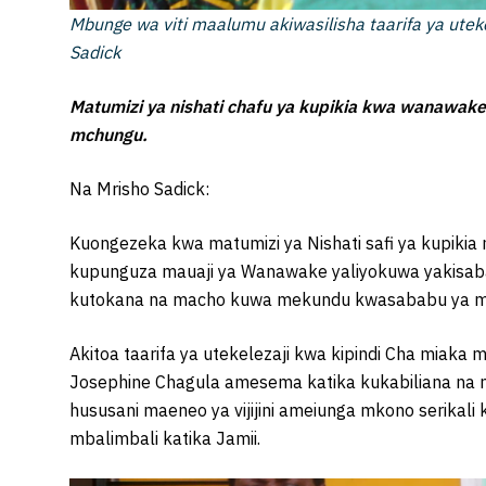
Mbunge wa viti maalumu akiwasilisha taarifa ya uteke
Sadick
Matumizi ya nishati chafu ya kupikia kwa wanawake 
mchungu.
Na Mrisho Sadick:
Kuongezeka kwa matumizi ya Nishati safi ya kupikia m
kupunguza mauaji ya Wanawake yaliyokuwa yakisaba
kutokana na macho kuwa mekundu kwasababu ya mo
Akitoa taarifa ya utekelezaji kwa kipindi Cha miak
Josephine Chagula amesema katika kukabiliana na m
hususani maeneo ya vijijini ameiunga mkono serikali
mbalimbali katika Jamii.