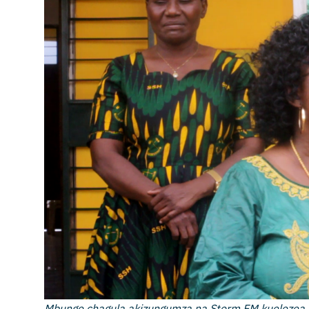
Mbunge chagula akizungumza na Storm FM kuelezea ma