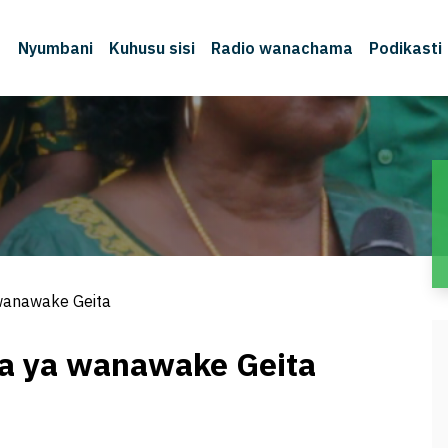
Nyumbani
Kuhusu sisi
Radio wanachama
Podikasti
 wanawake Geita
ha ya wanawake Geita