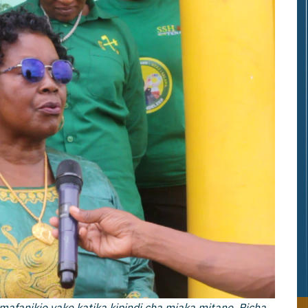
fanikio yake katika kipindi cha miaka mitano. Picha