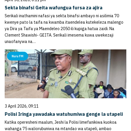
Sekta binafsi Geita wafungua fursa za ajira
Serikali inathamini nafasi ya sekta binafsi ambayo ni asilimia 70
kwenye pato la taifa na kwamba itaendelea kutekeleza malengo
ya Dira ya Taifa ya Maendeleo 2050 ili kupiga hatua zaidi. Na
Clement Shawishi- GEITA. Serikali imesema kuwa uwekezaji
unaofanywa na…
Nuru FM
3 April 2026, 09:11
Polisi Iringa yawadaka watuhumiwa genge la utapeli
Katika operesheni maalum, Jeshi la Polisi limefanikiwa kuokoa
wahanga 75 waliorubuniwa na mtandao wa utapeli, ambao