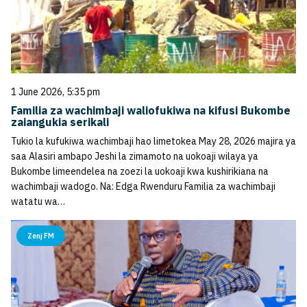
1 June 2026, 5:35 pm
Familia za wachimbaji waliofukiwa na kifusi Bukombe
zaiangukia serikali
Tukio la kufukiwa wachimbaji hao limetokea May 28, 2026 majira ya
saa Alasiri ambapo Jeshi la zimamoto na uokoaji wilaya ya
Bukombe limeendelea na zoezi la uokoaji kwa kushirikiana na
wachimbaji wadogo. Na: Edga Rwenduru Familia za wachimbaji
watatu wa…
Zenj FM