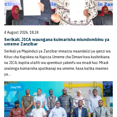
4 August 2026, 18:24
Serikali, JICA waungana kuimarisha miundombinu ya
umeme Zanzibar
Serikali ya Mapinduzi ya Zanzibar imeanza maandalizi ya ujenzi wa
Kituo cha Kupokea na Kupoza Umeme cha Dimani kwa kushirikiana
na JICA, kupitia utafiti wa upembuzi yakinifu wa mradi huo. Mradi
unalenga kuimarisha upatikanaji wa umeme, hasa katika maeneo
ya…
Zenj FM