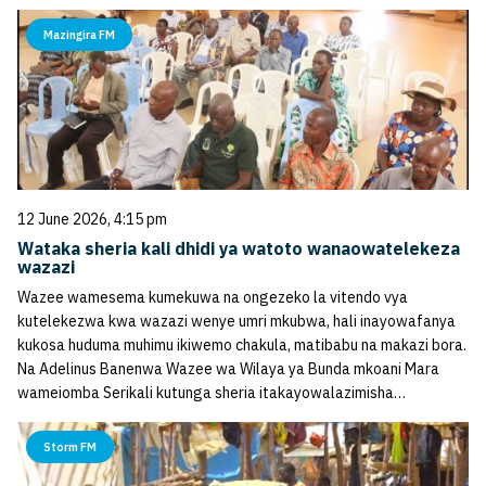
Mazingira FM
12 June 2026, 4:15 pm
Wataka sheria kali dhidi ya watoto wanaowatelekeza
wazazi
Wazee wamesema kumekuwa na ongezeko la vitendo vya
kutelekezwa kwa wazazi wenye umri mkubwa, hali inayowafanya
kukosa huduma muhimu ikiwemo chakula, matibabu na makazi bora.
Na Adelinus Banenwa Wazee wa Wilaya ya Bunda mkoani Mara
wameiomba Serikali kutunga sheria itakayowalazimisha…
Storm FM