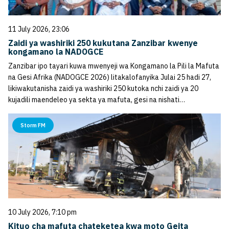
11 July 2026, 23:06
Zaidi ya washiriki 250 kukutana Zanzibar kwenye
kongamano la NADOGCE
Zanzibar ipo tayari kuwa mwenyeji wa Kongamano la Pili la Mafuta
na Gesi Afrika (NADOGCE 2026) litakalofanyika Julai 25 hadi 27,
likiwakutanisha zaidi ya washiriki 250 kutoka nchi zaidi ya 20
kujadili maendeleo ya sekta ya mafuta, gesi na nishati…
Storm FM
10 July 2026, 7:10 pm
Kituo cha mafuta chateketea kwa moto Geita