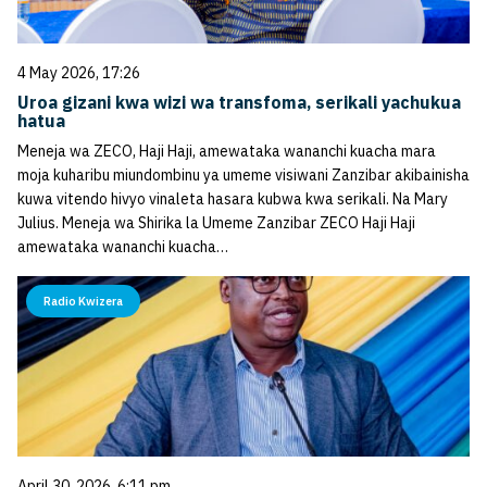
4 May 2026, 17:26
Uroa gizani kwa wizi wa transfoma, serikali yachukua
hatua
Meneja wa ZECO, Haji Haji, amewataka wananchi kuacha mara
moja kuharibu miundombinu ya umeme visiwani Zanzibar akibainisha
kuwa vitendo hivyo vinaleta hasara kubwa kwa serikali. Na Mary
Julius. Meneja wa Shirika la Umeme Zanzibar ZECO Haji Haji
amewataka wananchi kuacha…
Radio Kwizera
April 30, 2026, 6:11 pm