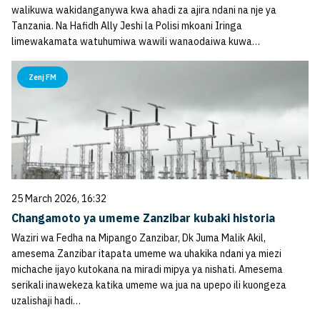
walikuwa wakidanganywa kwa ahadi za ajira ndani na nje ya
Tanzania. Na Hafidh Ally Jeshi la Polisi mkoani Iringa
limewakamata watuhumiwa wawili wanaodaiwa kuwa…
Zenj FM
25 March 2026, 16:32
Changamoto ya umeme Zanzibar kubaki historia
Waziri wa Fedha na Mipango Zanzibar, Dk Juma Malik Akil,
amesema Zanzibar itapata umeme wa uhakika ndani ya miezi
michache ijayo kutokana na miradi mipya ya nishati. Amesema
serikali inawekeza katika umeme wa jua na upepo ili kuongeza
uzalishaji hadi…