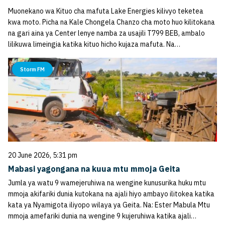
Muonekano wa Kituo cha mafuta Lake Energies kilivyo teketea
kwa moto. Picha na Kale Chongela Chanzo cha moto huo kilitokana
na gari aina ya Center lenye namba za usajili T799 BEB, ambalo
lilikuwa limeingia katika kituo hicho kujaza mafuta. Na…
Storm FM
20 June 2026, 5:31 pm
Mabasi yagongana na kuua mtu mmoja Geita
Jumla ya watu 9 wamejeruhiwa na wengine kunusurika huku mtu
mmoja akifariki dunia kutokana na ajali hiyo ambayo ilitokea katika
kata ya Nyamigota iliyopo wilaya ya Geita. Na: Ester Mabula Mtu
mmoja amefariki dunia na wengine 9 kujeruhiwa katika ajali…