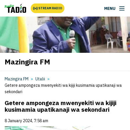
MENU
STREAM RADIO
Mazingira FM
Mazingira FM
Utalii
Getere ampongeza mwenyekiti wa kijiji kusimamia upatikanaji wa
sekondari
Getere ampongeza mwenyekiti wa kijiji
kusimamia upatikanaji wa sekondari
8 January 2024, 7:58 am