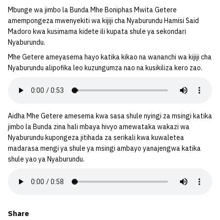
Mbunge wa jimbo la Bunda Mhe Boniphas Mwita Getere
amempongeza mwenyekiti wa kijiji cha Nyaburundu Hamisi Said
Madoro kwa kusimama kidete ili kupata shule ya sekondari
Nyaburundu.
Mhe Getere ameyasema hayo katika kikao na wananchi wa kijiji cha
Nyaburundu alipofika leo kuzungumza nao na kusikiliza kero zao.
Aidha Mhe Getere amesema kwa sasa shule nyingi za msingi katika
jimbo la Bunda zina hali mbaya hivyo amewataka wakazi wa
Nyaburundu kupongeza jitihada za serikali kwa kuwaletea
madarasa mengi ya shule ya msingi ambayo yanajengwa katika
shule yao ya Nyaburundu.
Share