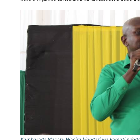
Kambarage Masatu Wasira kiongozi wa kamati ndogo