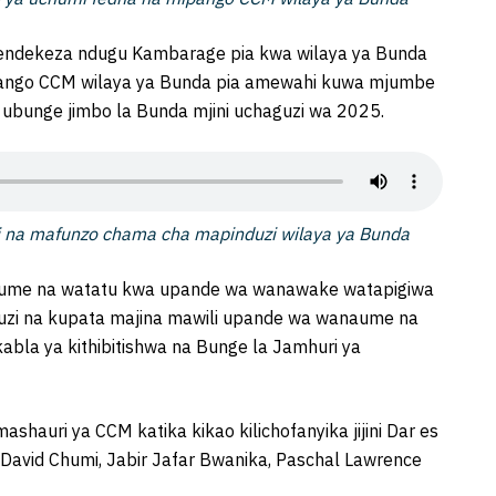
ndekeza ndugu Kambarage pia kwa wilaya ya Bunda
ipango CCM wilaya ya Bunda pia amewahi kuwa mjumbe
 ubunge jimbo la Bunda mjini uchaguzi wa 2025.
zi na mafunzo chama cha mapinduzi wilaya ya Bunda
ume na watatu kwa upande wa wanawake watapigiwa
uzi na kupata majina mawili upande wa wanaume na
bla ya kithibitishwa na Bunge la Jamhuri ya
hauri ya CCM katika kikao kilichofanyika jijini Dar es
David Chumi, Jabir Jafar Bwanika, Paschal Lawrence