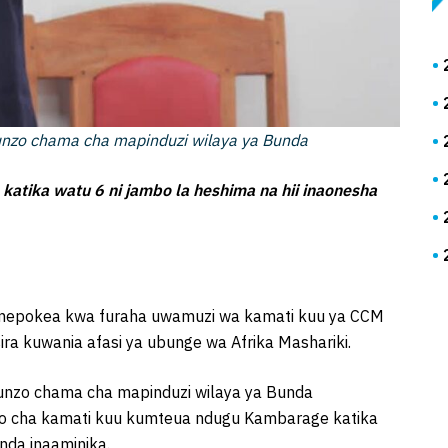
funzo chama cha mapinduzi wilaya ya Bunda
atika watu 6 ni jambo la heshima na hii inaonesha
mepokea kwa furaha uwamuzi wa kamati kuu ya CCM
 kuwania afasi ya ubunge wa Afrika Mashariki.
funzo chama cha mapinduzi wilaya ya Bunda
do cha kamati kuu kumteua ndugu Kambarage katika
nda inaaminika.