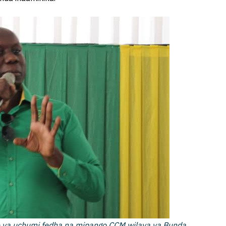
 ya uchumi fedha na mipango CCM wilaya ya Bunda