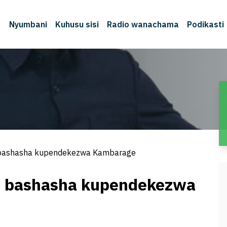
Nyumbani
Kuhusu sisi
Radio wanachama
Podikasti
M
bashasha kupendekezwa Kambarage
 bashasha kupendekezwa