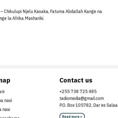
 – Chikulupi Njelu Kasaka, Fatuma Abdallah Kange na
ge la Afrika Mashariki.
map
Contact us
ni
+255 738 725 485
tadiomedia@gmail.com
na nasi
P.O. Box 105782, Dar es Sala
 nasi
Read more »