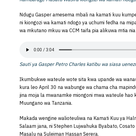
Ndugu Gasper amesema mbali na kamati kuu kumpe
ni kiongozi wa kamati ndogo ya uchumi fedha na m
wa mkutano mkuu wa CCM taifa pia alikuwa mtia nia
Sauti ya Gasper Petro Charles katibu wa siasa uene
Ikumbukwe wateule wote sita kwa upande wa wana
kura leo April 30 na wabunge wa chama cha mapind
jina moja la mwanamke miongoni mwa wateule hao ka
Muungano wa Tanzania.
Makada wengine walioteuliwa na Kamati Kuu ya Halmas
Salaam jana, ni Stephen Lujwahuka Byabato, Cosato 
Masalu na Suleiman Hassan Serera.