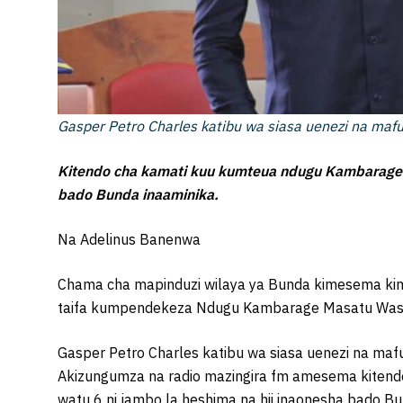
Gasper Petro Charles katibu wa siasa uenezi na ma
Kitendo cha kamati kuu kumteua ndugu Kambarage k
bado Bunda inaaminika.
Na Adelinus Banenwa
Chama cha mapinduzi wilaya ya Bunda kimesema ki
taifa kumpendekeza Ndugu Kambarage Masatu Wasira
Gasper Petro Charles katibu wa siasa uenezi na ma
Akizungumza na radio mazingira fm amesema kiten
watu 6 ni jambo la heshima na hii inaonesha bado Bu