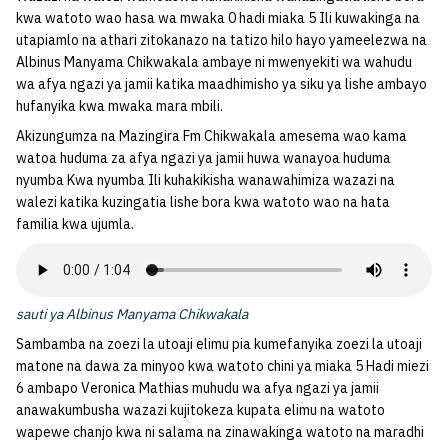
kwa watoto wao hasa wa mwaka 0 hadi miaka 5 Ili kuwakinga na
utapiamlo na athari zitokanazo na tatizo hilo hayo yameelezwa na
Albinus Manyama Chikwakala ambaye ni mwenyekiti wa wahudu
wa afya ngazi ya jamii katika maadhimisho ya siku ya lishe ambayo
hufanyika kwa mwaka mara mbili.
Akizungumza na Mazingira Fm Chikwakala amesema wao kama
watoa huduma za afya ngazi ya jamii huwa wanayoa huduma
nyumba Kwa nyumba Ili kuhakikisha wanawahimiza wazazi na
walezi katika kuzingatia lishe bora kwa watoto wao na hata
familia kwa ujumla.
sauti ya Albinus Manyama Chikwakala
Sambamba na zoezi la utoaji elimu pia kumefanyika zoezi la utoaji
matone na dawa za minyoo kwa watoto chini ya miaka 5 Hadi miezi
6 ambapo Veronica Mathias muhudu wa afya ngazi ya jamii
anawakumbusha wazazi kujitokeza kupata elimu na watoto
wapewe chanjo kwa ni salama na zinawakinga watoto na maradhi