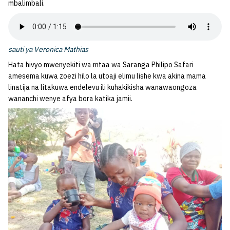
mbalimbali.
sauti ya Veronica Mathias
Hata hivyo mwenyekiti wa mtaa wa Saranga Philipo Safari
amesema kuwa zoezi hilo la utoaji elimu lishe kwa akina mama
linatija na litakuwa endelevu ili kuhakikisha wanawaongoza
wananchi wenye afya bora katika jamii.