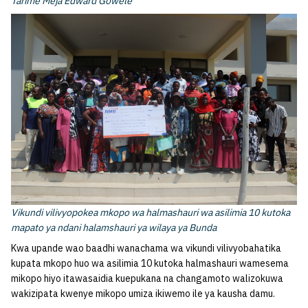
Tarime Meja Edward Gowele
Vikundi vilivyopokea mkopo wa halmashauri wa asilimia 10 kutoka
mapato ya ndani halamshauri ya wilaya ya Bunda
Kwa upande wao baadhi wanachama wa vikundi vilivyobahatika
kupata mkopo huo wa asilimia 10 kutoka halmashauri wamesema
mikopo hiyo itawasaidia kuepukana na changamoto walizokuwa
wakizipata kwenye mikopo umiza ikiwemo ile ya kausha damu.