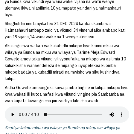
ya Bunda kwa vikundi vya wanawake, vijana na watu wenye
ulemavu ikiwa ni asilimia 10 ya mapato ya ndani ya halmashauri
hiyo.
Shughuli hii imefanyika leo 31 DEC 2024 katika ukumbi wa
Halmashauri ambapo zaidi ya vikundi 34 vimenufaika ambapo kati
yao 19 vijana,14 wanawake na 1 wenye ulemavu.
Akizungumza wakati wa kukabidhi mikopo hiyo kaimu mkuu wa
wilaya ya Bunda na mkuu wa wilaya ya Tarime Meja Edward
Gowele amevitaka vikundi vilivyonufaika na mkopo wa asilimia 10
kuhakikisha wanaendeleza ile mipango iliyopelekea kuomba
mkopo badala ya kubadili miradi na mwisho wa siku kushindwa
kulipa
Aidha Gowele ameongeza kuwa jambo lingine ni kulipa mikopo hiyo
kwa wakati ili kutoa nafasi kwa vikundi vingine pia Sambamba na
wao kupata kiwango cha juu zaidi ya kile cha awali.
Sauti ya kaimu mkuu wa wilaya ya Bunda na mkuu wa wilaya ya