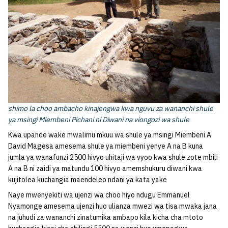
shimo la choo ambacho kinajengwa kwa nguvu za wananchi shule
ya msingi Miembeni Pichani ni Diwani na viongozi wa shule
Kwa upande wake mwalimu mkuu wa shule ya msingi Miembeni A
David Magesa amesema shule ya miembeni yenye A na B kuna
jumla ya wanafunzi 2500 hivyo uhitaji wa vyoo kwa shule zote mbili
A na B ni zaidi ya matundu 100 hivyo amemshukuru diwani kwa
kujitolea kuchangia maendeleo ndani ya kata yake
Naye mwenyekiti wa ujenzi wa choo hiyo ndugu Emmanuel
Nyamonge amesema ujenzi huo ulianza mwezi wa tisa mwaka jana
na juhudi za wananchi zinatumika ambapo kila kicha cha mtoto