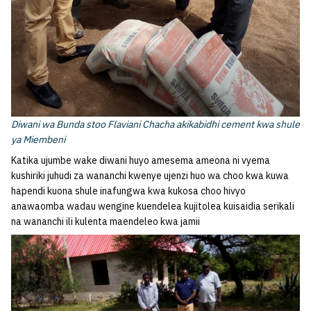
Diwani wa Bunda stoo Flaviani Chacha akikabidhi cement kwa shule
ya Miembeni
Katika ujumbe wake diwani huyo amesema ameona ni vyema
kushiriki juhudi za wananchi kwenye ujenzi huo wa choo kwa kuwa
hapendi kuona shule inafungwa kwa kukosa choo hivyo
anawaomba wadau wengine kuendelea kujitolea kuisaidia serikali
na wananchi ili kulenta maendeleo kwa jamii