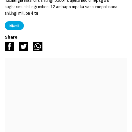
huchangia kiasi cha shilingi 5500 na ujenzi huo umepagwa
kugharimu shilingi milioni 12 ambapo mpaka sasa imepatikana
shilingi million 4 tu
kijamii
Share