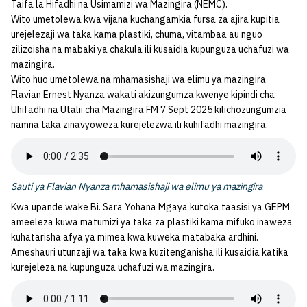
Taifa la Hifadhi na Usimamizi wa Mazingira (NEMC).
Wito umetolewa kwa vijana kuchangamkia fursa za ajira kupitia
urejelezaji wa taka kama plastiki, chuma, vitambaa au nguo
zilizoisha na mabaki ya chakula ili kusaidia kupunguza uchafuzi wa
mazingira.
Wito huo umetolewa na mhamasishaji wa elimu ya mazingira
Flavian Ernest Nyanza wakati akizungumza kwenye kipindi cha
Uhifadhi na Utalii cha Mazingira FM 7 Sept 2025 kilichozungumzia
namna taka zinavyoweza kurejelezwa ili kuhifadhi mazingira.
Sauti ya Flavian Nyanza mhamasishaji wa elimu ya mazingira
Kwa upande wake Bi. Sara Yohana Mgaya kutoka taasisi ya GEPM
ameeleza kuwa matumizi ya taka za plastiki kama mifuko inaweza
kuhatarisha afya ya mimea kwa kuweka matabaka ardhini.
Ameshauri utunzaji wa taka kwa kuzitenganisha ili kusaidia katika
kurejeleza na kupunguza uchafuzi wa mazingira.