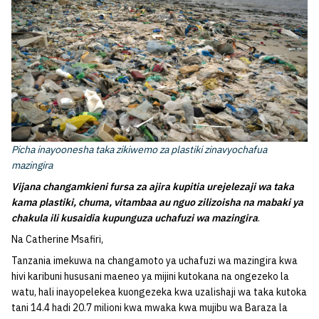
Picha inayoonesha taka zikiwemo za plastiki zinavyochafua
mazingira
Vijana changamkieni fursa za ajira kupitia urejelezaji wa taka
kama plastiki, chuma, vitambaa au nguo zilizoisha na mabaki ya
chakula ili kusaidia kupunguza uchafuzi wa mazingira
.
Na Catherine Msafiri,
Tanzania imekuwa na changamoto ya uchafuzi wa mazingira kwa
hivi karibuni hususani maeneo ya mijini kutokana na ongezeko la
watu, hali inayopelekea kuongezeka kwa uzalishaji wa taka kutoka
tani 14.4 hadi 20.7 milioni kwa mwaka kwa mujibu wa Baraza la