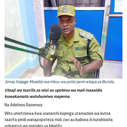
Jonas Kaijage Msaidizi wa mkuu wa polisi jamii wilaya ya Bunda.
Utoaji wa taarifa za wizi au upotevu wa mali inasaidia
kuwakamata watuhumiwa mapema
.
Na Adelinus Banenwa
Wito umetolewa kwa wananchi kujenga utamaduni wa kutoa
taarifa pindi wanapopoteza mali zao au kuibiwa ili kurahisisha
uchunguzi wa matukio ya kihalifu.