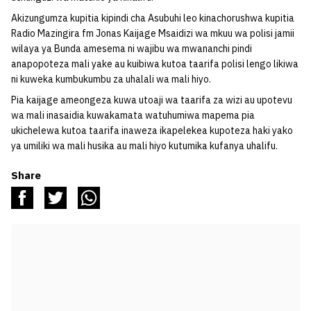
Akizungumza kupitia kipindi cha Asubuhi leo kinachorushwa kupitia
Radio Mazingira fm Jonas Kaijage Msaidizi wa mkuu wa polisi jamii
wilaya ya Bunda amesema ni wajibu wa mwananchi pindi
anapopoteza mali yake au kuibiwa kutoa taarifa polisi lengo likiwa
ni kuweka kumbukumbu za uhalali wa mali hiyo.
Pia kaijage ameongeza kuwa utoaji wa taarifa za wizi au upotevu
wa mali inasaidia kuwakamata watuhumiwa mapema pia
ukichelewa kutoa taarifa inaweza ikapelekea kupoteza haki yako
ya umiliki wa mali husika au mali hiyo kutumika kufanya uhalifu.
Share