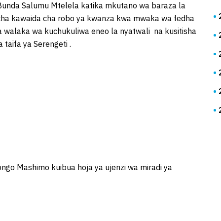
Bunda Salumu Mtelela katika mkutano wa baraza la
 cha kawaida cha robo ya kwanza kwa mwaka wa fedha
alaka wa kuchukuliwa eneo la nyatwali na kusitisha
taifa ya Serengeti .
ongo Mashimo kuibua hoja ya ujenzi wa miradi ya