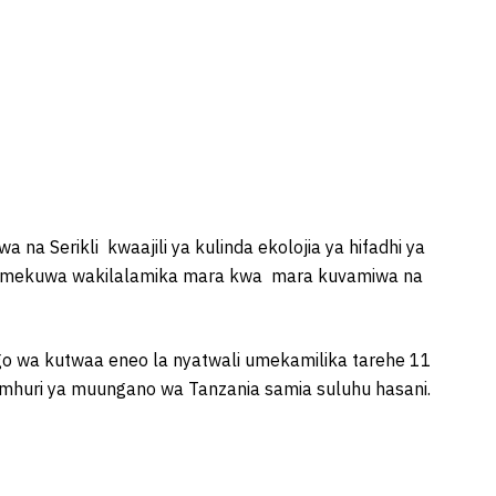
 Serikli kwaajili ya kulinda ekolojia ya hifadhi ya
wamekuwa wakilalamika mara kwa mara kuvamiwa na
 wa kutwaa eneo la nyatwali umekamilika tarehe 11
amhuri ya muungano wa Tanzania samia suluhu hasani.