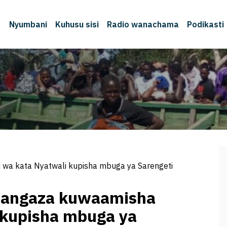
Nyumbani
Kuhusu sisi
Radio wanachama
Podikasti
M
 wa kata Nyatwali kupisha mbuga ya Sarengeti
atangaza kuwaamisha
 kupisha mbuga ya