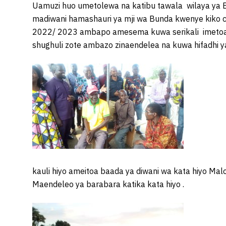
Uamuzi huo umetolewa na katibu tawala wilaya ya 
madiwani hamashauri ya mji wa Bunda kwenye kiko
2022/ 2023 ambapo amesema kuwa serikali imetoa w
shughuli zote ambazo zinaendelea na kuwa hifadhi ya 
kauli hiyo ameitoa baada ya diwani wa kata hiyo Mal
Maendeleo ya barabara katika kata hiyo .