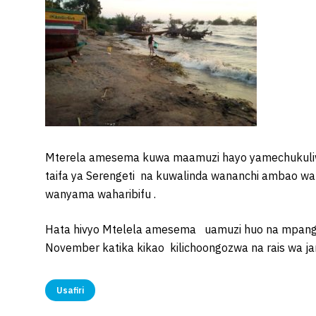
Mterela amesema kuwa maamuzi hayo yamechukuliwa na
taifa ya Serengeti na kuwalinda wananchi ambao 
wanyama waharibifu .
Hata hivyo Mtelela amesema uamuzi huo na mpango
November katika kikao kilichoongozwa na rais wa j
Usafiri