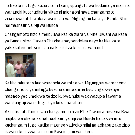
Tatizo la mufugo kuzurura mitaani, upungufu wa huduma ya maji, na
wananchi kutohudhuria vikao ni miongoni mwa changamoto
zinazowakabili wakazi wa mtaa wa Migungani kata ya Bunda Stoo
halmashauri ya Mji wa Bunda
Changamoto hizo zimeibuliwa katika ziara ya Mhe Diwani wa kata
ya Bunda stoo Flavian Chacha anayoendelea nayo katika kata
yake kutembelea mitaa na kusikiliza kero za wananchi.
Katika mkutano huo wananchi wa mtaa wa Migungani wamesema
changamoto ya mifugo kuzurura mitaani na kuchunga kwenye
maeneo yao limekiwa tatizo kubwa huku wakiwatupia lawama
wachungaji wa mifugo hiyo kuwa na viburi
Akitolea ufafanuzi wa changamoto hizo Mhe Diwani amesema Kwa
mujibu wa sheria za halmashauri ya mji wa Bunda haitakiwi mtu
kuchunga mifugo katika maeneo yaliyoko mjini na adhabu zake zipo
ikiwa ni kutozwa faini zipo Kwa mujibu wa sheria