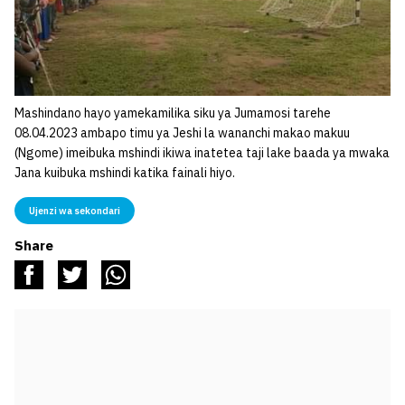
Mashindano hayo yamekamilika siku ya Jumamosi tarehe
08.04.2023 ambapo timu ya Jeshi la wananchi makao makuu
(Ngome) imeibuka mshindi ikiwa inatetea taji lake baada ya mwaka
Jana kuibuka mshindi katika fainali hiyo.
Ujenzi wa sekondari
Share