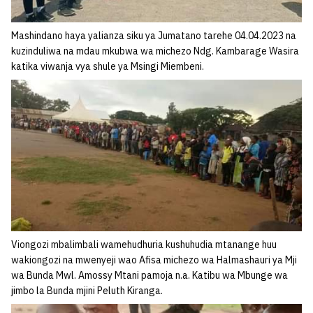
Mashindano haya yalianza siku ya Jumatano tarehe 04.04.2023 na
kuzinduliwa na mdau mkubwa wa michezo Ndg. Kambarage Wasira
katika viwanja vya shule ya Msingi Miembeni.
Viongozi mbalimbali wamehudhuria kushuhudia mtanange huu
wakiongozi na mwenyeji wao Afisa michezo wa Halmashauri ya Mji
wa Bunda Mwl. Amossy Mtani pamoja n.a. Katibu wa Mbunge wa
jimbo la Bunda mjini Peluth Kiranga.