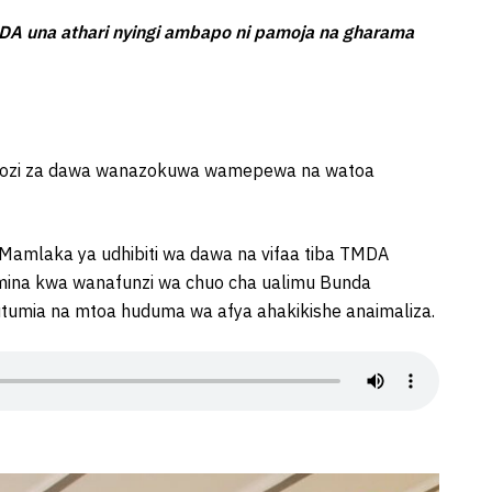
DA una athari nyingi ambapo ni pamoja na gharama
 dozi za dawa wanazokuwa wamepewa na watoa
Mamlaka ya udhibiti wa dawa na vifaa tiba TMDA
emina kwa wanafunzi wa chuo cha ualimu Bunda
mia na mtoa huduma wa afya ahakikishe anaimaliza.