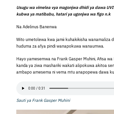
Usugu wa vimelea vya magonjwa dhidi ya dawa UVI
kubwa ya matibabu, hatari ya ugonjwa wa figo n.k
Na Adelinus Banenwa
Wito umetolewa kwa jamii kuhakikisha wanamaliza
huduma za afya pindi wanapokuwa wanaumwa.
Hayo yamesemwa na Frank Gasper Muhini, Afisa wa 
kanda ya ziwa mashariki wakati alipokuwa akitoa s
ambapo amesema ni vema mtu anapopewa dawa kutu
Sauti ya Frank Gasper Muhini