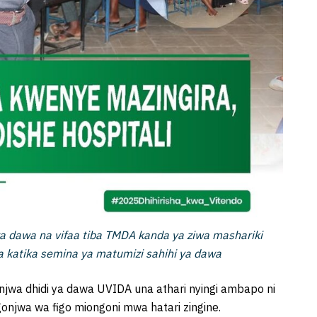
wa dawa na vifaa tiba TMDA kanda ya ziwa mashariki
 katika semina ya matumizi sahihi ya dawa
wa dhidi ya dawa UVIDA una athari nyingi ambapo ni
njwa wa figo miongoni mwa hatari zingine.