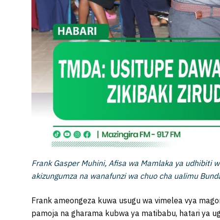
Frank Gasper Muhini, Afisa wa Mamlaka ya udhibiti 
akizungumza na wanafunzi wa chuo cha ualimu Bunda
Frank ameongeza kuwa usugu wa vimelea vya magonj
pamoja na gharama kubwa ya matibabu, hatari ya ugo