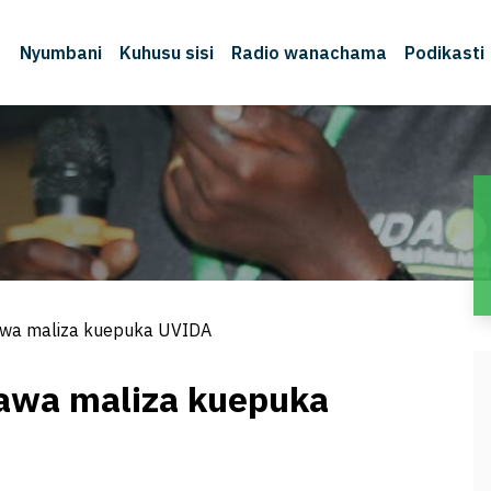
Nyumbani
Kuhusu sisi
Radio wanachama
Podikasti
M
awa maliza kuepuka UVIDA
awa maliza kuepuka