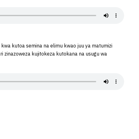
wa kutoa semina na elimu kwao juu ya matumizi
ari zinazoweza kujitokeza kutokana na usugu wa