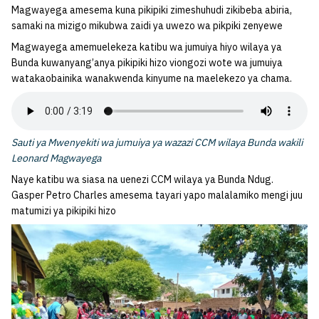
Magwayega amesema kuna pikipiki zimeshuhudi zikibeba abiria,
samaki na mizigo mikubwa zaidi ya uwezo wa pikpiki zenyewe
Magwayega amemuelekeza katibu wa jumuiya hiyo wilaya ya
Bunda kuwanyang’anya pikipiki hizo viongozi wote wa jumuiya
watakaobainika wanakwenda kinyume na maelekezo ya chama.
Sauti ya Mwenyekiti wa jumuiya ya wazazi CCM wilaya Bunda wakili
Leonard Magwayega
Naye katibu wa siasa na uenezi CCM wilaya ya Bunda Ndug.
Gasper Petro Charles amesema tayari yapo malalamiko mengi juu
matumizi ya pikipiki hizo