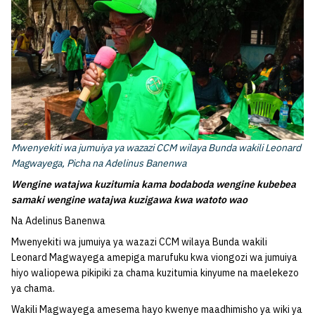
Mwenyekiti wa jumuiya ya wazazi CCM wilaya Bunda wakili Leonard
Magwayega, Picha na Adelinus Banenwa
Wengine watajwa kuzitumia kama bodaboda wengine kubebea
samaki wengine watajwa kuzigawa kwa watoto wao
Na Adelinus Banenwa
Mwenyekiti wa jumuiya ya wazazi CCM wilaya Bunda wakili
Leonard Magwayega amepiga marufuku kwa viongozi wa jumuiya
hiyo waliopewa pikipiki za chama kuzitumia kinyume na maelekezo
ya chama.
Wakili Magwayega amesema hayo kwenye maadhimisho ya wiki ya