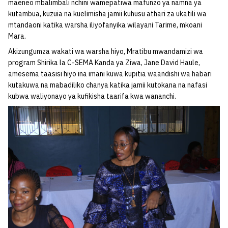
maeneo mbalimbali nchini wamepatiwa mafunzo ya namna ya
kutambua, kuzuia na kuelimisha jamii kuhusu athari za ukatili wa
mtandaoni katika warsha iliyofanyika wilayani Tarime, mkoani
Mara.
Akizungumza wakati wa warsha hiyo, Mratibu mwandamizi wa
program Shirika la C-SEMA Kanda ya Ziwa, Jane David Haule,
amesema taasisi hiyo ina imani kuwa kupitia waandishi wa habari
kutakuwa na mabadiliko chanya katika jamii kutokana na nafasi
kubwa waliyonayo ya kufikisha taarifa kwa wananchi.