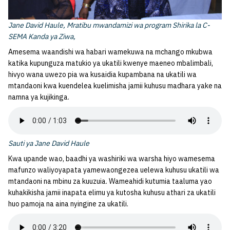
Jane David Haule, Mratibu mwandamizi wa program Shirika la C-
SEMA Kanda ya Ziwa,
Amesema waandishi wa habari wamekuwa na mchango mkubwa
katika kupunguza matukio ya ukatili kwenye maeneo mbalimbali,
hivyo wana uwezo pia wa kusaidia kupambana na ukatili wa
mtandaoni kwa kuendelea kuelimisha jamii kuhusu madhara yake na
namna ya kujikinga.
Sauti ya Jane David Haule
Kwa upande wao, baadhi ya washiriki wa warsha hiyo wamesema
mafunzo waliyoyapata yamewaongezea uelewa kuhusu ukatili wa
mtandaoni na mbinu za kuuzuia. Wameahidi kutumia taaluma yao
kuhakikisha jamii inapata elimu ya kutosha kuhusu athari za ukatili
huo pamoja na aina nyingine za ukatili.