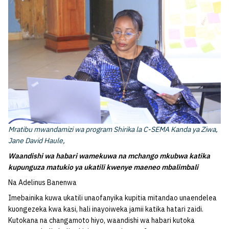
Mratibu mwandamizi wa program Shirika la C-SEMA Kanda ya Ziwa,
Jane David Haule,
Waandishi wa habari wamekuwa na mchango mkubwa katika
kupunguza matukio ya ukatili kwenye maeneo mbalimbali
Na Adelinus Banenwa
Imebainika kuwa ukatili unaofanyika kupitia mitandao unaendelea
kuongezeka kwa kasi, hali inayoiweka jamii katika hatari zaidi.
Kutokana na changamoto hiyo, waandishi wa habari kutoka