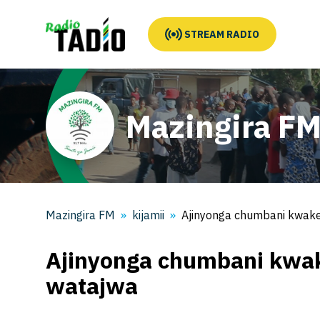
STREAM RADIO
Mazingira F
Mazingira FM
kijamii
Ajinyonga chumbani kwak
Ajinyonga chumbani kwa
watajwa