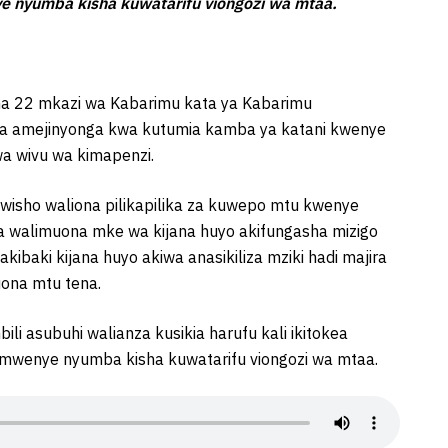
e nyumba kisha kuwatarifu viongozi wa mtaa.
ha 22 mkazi wa Kabarimu kata ya Kabarimu
a amejinyonga kwa kutumia kamba ya katani kwenye
a wivu wa kimapenzi.
isho waliona pilikapilika za kuwepo mtu kwenye
a walimuona mke wa kijana huyo akifungasha mizigo
baki kijana huyo akiwa anasikiliza mziki hadi majira
uona mtu tena.
li asubuhi walianza kusikia harufu kali ikitokea
 mwenye nyumba kisha kuwatarifu viongozi wa mtaa.