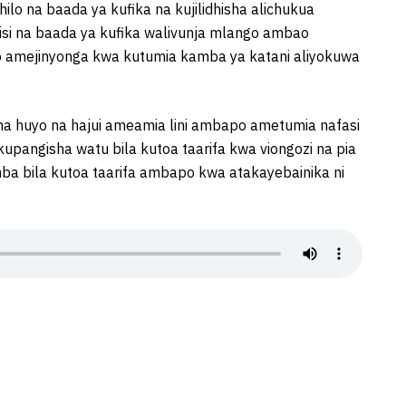
o na baada ya kufika na kujilidhisha alichukua
olisi na baada ya kufika walivunja mlango ambao
o amejinyonga kwa kutumia kamba ya katani aliyokuwa
na huyo na hajui ameamia lini ambapo ametumia nafasi
upangisha watu bila kutoa taarifa kwa viongozi na pia
ba bila kutoa taarifa ambapo kwa atakayebainika ni