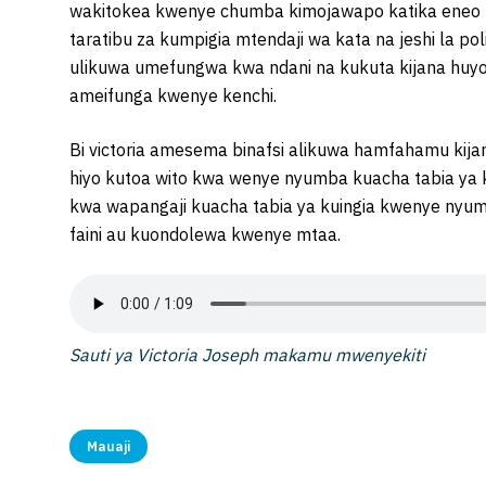
wakitokea kwenye chumba kimojawapo katika eneo hil
taratibu za kumpigia mtendaji wa kata na jeshi la p
ulikuwa umefungwa kwa ndani na kukuta kijana huy
ameifunga kwenye kenchi.
Bi victoria amesema binafsi alikuwa hamfahamu kija
hiyo kutoa wito kwa wenye nyumba kuacha tabia ya k
kwa wapangaji kuacha tabia ya kuingia kwenye nyum
faini au kuondolewa kwenye mtaa.
Sauti ya Victoria Joseph makamu mwenyekiti
Mauaji