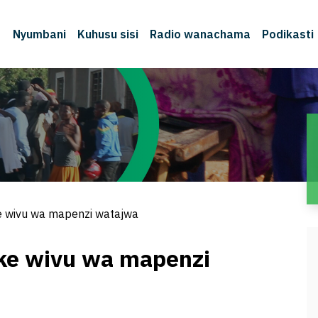
Nyumbani
Kuhusu sisi
Radio wanachama
Podikasti
M
e wivu wa mapenzi watajwa
ke wivu wa mapenzi