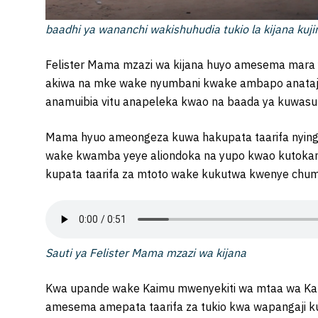
baadhi ya wananchi wakishuhudia tukio la kijana kuj
Felister Mama mzazi wa kijana huyo amesema mara y
akiwa na mke wake nyumbani kwake ambapo anataj
anamuibia vitu anapeleka kwao na baada ya kuwasu
Mama hyuo ameongeza kuwa hakupata taarifa nyingin
wake kwamba yeye aliondoka na yupo kwao kutokan
kupata taarifa za mtoto wake kukutwa kwenye chu
Sauti ya Felister Mama mzazi wa kijana
Kwa upande wake Kaimu mwenyekiti wa mtaa wa Kaba
amesema amepata taarifa za tukio kwa wapangaji ku