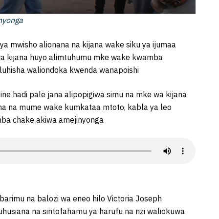
inyonga
a mwisho alionana na kijana wake siku ya ijumaa
a kijana huyo alimtuhumu mke wake kwamba
luhisha waliondoka kwenda wanapoishi
e hadi pale jana alipopigiwa simu na mke wa kijana
a na mume wake kumkataa mtoto, kabla ya leo
mba chake akiwa amejinyonga
rimu na balozi wa eneo hilo Victoria Joseph
husiana na sintofahamu ya harufu na nzi waliokuwa