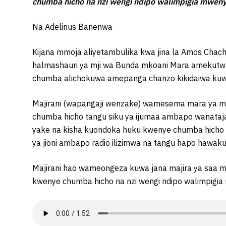
chumba hicho na nzi wengi ndipo walimpigia mweny
Na Adelinus Banenwa
Kijana mmoja aliyetambulika kwa jina la Amos Chac
halmashauri ya mji wa Bunda mkoani Mara amekutw
chumba alichokuwa amepanga chanzo kikidaiwa kuw
Majirani (wapangaji wenzake) wamesema mara ya mw
chumba hicho tangu siku ya ijumaa ambapo wanataj
yake na kisha kuondoka huku kwenye chumba hicho aki
ya jioni ambapo radio ilizimwa na tangu hapo hawak
Majirani hao wameongeza kuwa jana majira ya saa mbi
kwenye chumba hicho na nzi wengi ndipo walimpigia