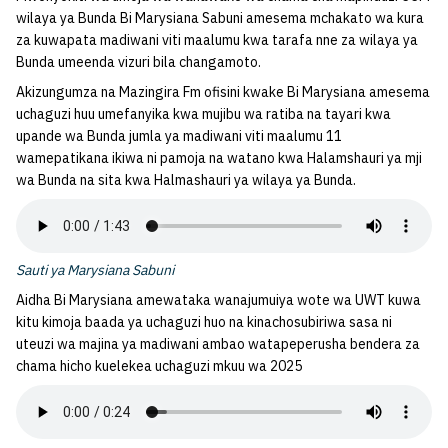
wilaya ya Bunda Bi Marysiana Sabuni amesema mchakato wa kura
za kuwapata madiwani viti maalumu kwa tarafa nne za wilaya ya
Bunda umeenda vizuri bila changamoto.
Akizungumza na Mazingira Fm ofisini kwake Bi Marysiana amesema
uchaguzi huu umefanyika kwa mujibu wa ratiba na tayari kwa
upande wa Bunda jumla ya madiwani viti maalumu 11
wamepatikana ikiwa ni pamoja na watano kwa Halamshauri ya mji
wa Bunda na sita kwa Halmashauri ya wilaya ya Bunda.
Sauti ya Marysiana Sabuni
Aidha Bi Marysiana amewataka wanajumuiya wote wa UWT kuwa
kitu kimoja baada ya uchaguzi huo na kinachosubiriwa sasa ni
uteuzi wa majina ya madiwani ambao watapeperusha bendera za
chama hicho kuelekea uchaguzi mkuu wa 2025