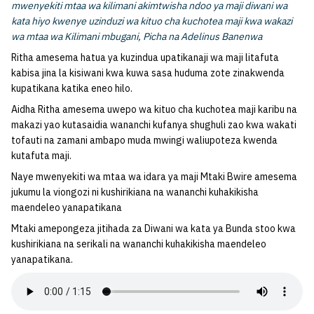
mwenyekiti mtaa wa kilimani akimtwisha ndoo ya maji diwani wa
kata hiyo kwenye uzinduzi wa kituo cha kuchotea maji kwa wakazi
wa mtaa wa Kilimani mbugani, Picha na Adelinus Banenwa
Ritha amesema hatua ya kuzindua upatikanaji wa maji litafuta
kabisa jina la kisiwani kwa kuwa sasa huduma zote zinakwenda
kupatikana katika eneo hilo.
Aidha Ritha amesema uwepo wa kituo cha kuchotea maji karibu na
makazi yao kutasaidia wananchi kufanya shughuli zao kwa wakati
tofauti na zamani ambapo muda mwingi waliupoteza kwenda
kutafuta maji.
Naye mwenyekiti wa mtaa wa idara ya maji Mtaki Bwire amesema
jukumu la viongozi ni kushirikiana na wananchi kuhakikisha
maendeleo yanapatikana
Mtaki amepongeza jitihada za Diwani wa kata ya Bunda stoo kwa
kushirikiana na serikali na wananchi kuhakikisha maendeleo
yanapatikana.