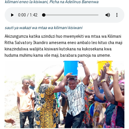
kilimani eneo la kisiwani, Picha na Adelinus Banenwa
sauti ya wakazi wa mtaa wa kilimani kisiwani
Akizungumza katika uzinduzi huo mwenyekiti wa mtaa wa Kilimani
Ritha Salvatory Ikandiro amesema eneo ambalo leo kituo cha maji
kinazinduliwa walijiita kisiwani kutokana na kukosekana kwa
huduma muhimu kama vile maji, barabara pamoja na umeme.