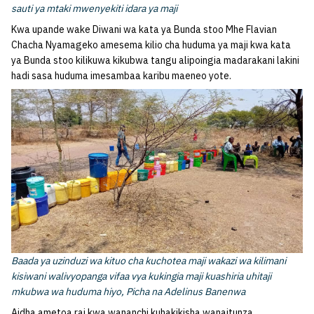
sauti ya mtaki mwenyekiti idara ya maji
Kwa upande wake Diwani wa kata ya Bunda stoo Mhe Flavian
Chacha Nyamageko amesema kilio cha huduma ya maji kwa kata
ya Bunda stoo kilikuwa kikubwa tangu alipoingia madarakani lakini
hadi sasa huduma imesambaa karibu maeneo yote.
Baada ya uzinduzi wa kituo cha kuchotea maji wakazi wa kilimani
kisiwani walivyopanga vifaa vya kukingia maji kuashiria uhitaji
mkubwa wa huduma hiyo, Picha na Adelinus Banenwa
Aidha ametoa rai kwa wananchi kuhakikisha wanaitunza