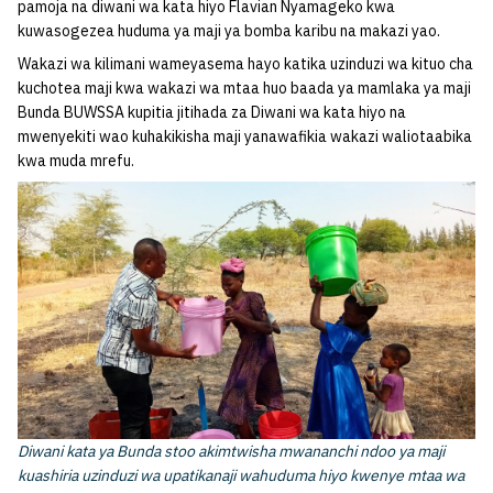
pamoja na diwani wa kata hiyo Flavian Nyamageko kwa
kuwasogezea huduma ya maji ya bomba karibu na makazi yao.
Wakazi wa kilimani wameyasema hayo katika uzinduzi wa kituo cha
kuchotea maji kwa wakazi wa mtaa huo baada ya mamlaka ya maji
Bunda BUWSSA kupitia jitihada za Diwani wa kata hiyo na
mwenyekiti wao kuhakikisha maji yanawafikia wakazi waliotaabika
kwa muda mrefu.
Diwani kata ya Bunda stoo akimtwisha mwananchi ndoo ya maji
kuashiria uzinduzi wa upatikanaji wahuduma hiyo kwenye mtaa wa