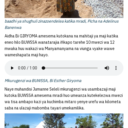
baadhi ya shughuli zinazoendelea katika mradi, Picha na Adelinus
Banenwa
Aidha Bi GIRYOMA amesema kutokana na mahitaji ya maji katika
eneo hilo BUWSSA wanatarajia ifikapo tarehe 10 mwezi wa 12
mwaka huu wakazi wa Manyamanyama na viunga vyake wawe
wameshapata maji hayo.
Mkurugenzi wa BUWSSA, Bi Esther Giryoma
Naye muhandisi Jumanne Seleli mkurugenzi wa usambazaji maji
kutoka BUWSSA amesema mradi huo umeanza kutekelezwa mwezi
wa tisa ambapo kazi ya kuchimba mitaro yenye urefu wa kilometa
saba na ulazaji mabomba tayari umekamilika.