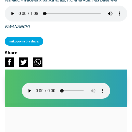
Wananchi wakishiriki katika mradi, Picha na Adelinus Banenwa
MWANANCHI
mikopo na biashara
Share