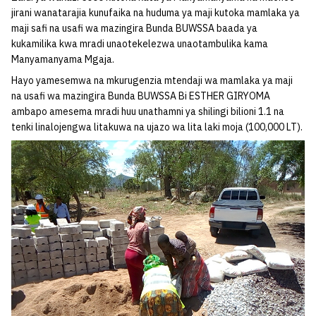
jirani wanatarajia kunufaika na huduma ya maji kutoka mamlaka ya
maji safi na usafi wa mazingira Bunda BUWSSA baada ya
kukamilika kwa mradi unaotekelezwa unaotambulika kama
Manyamanyama Mgaja.
Hayo yamesemwa na mkurugenzia mtendaji wa mamlaka ya maji
na usafi wa mazingira Bunda BUWSSA Bi ESTHER GIRYOMA
ambapo amesema mradi huu unathamni ya shilingi bilioni 1.1 na
tenki linalojengwa litakuwa na ujazo wa lita laki moja (100,000 LT).