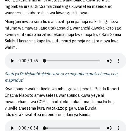
Aidha Dkt.Nchimbi amewaeleza wana Bunda kuwa sera za
mgombea urais Dkt.Samia zinalenga kuwaletea maendeleo
wananchi na kuboresha kwa kiwango kikubwa.
Miongoni mwao sera hizo alizozitaja ni pamoja na kutengeneza
mfumo wa mawasiliano utakaosaidia wananchi kuweka kero zao
kwenye mtandao na zitaonekana moja kwa moja kwa Rais Samia
Suluhu Hassan na kupatiwa ufumbuzi pamoja na ajira mpya kwa
walimu.
Sauti ya Dr.Nchimbi akieleza sera za mgombea urais chama cha
mapinduzi
Kwa upande wake aliyekuwa mbunge wa jimbo la Bunda Robert
Chacha Maboto amewaeleza wanabunda kuwa yeye ni
mwanachama wa CCM na haitatokea akahama chama hicho ,
vilevile amesema kura watakazo piga wana Bunda
ndizozitazowaletea maendeleo ndani ya Bunda.