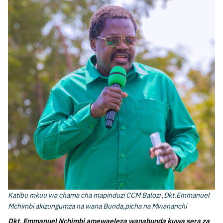
Katibu mkuu wa chama cha mapinduzi CCM Balozi ,Dkt.Emmanuel
Mchimbi akizungumza na wana Bunda,picha na Mwananchi
Dkt. Emmanuel Nchimbi amewaeleza wanabunda kuwa sera za