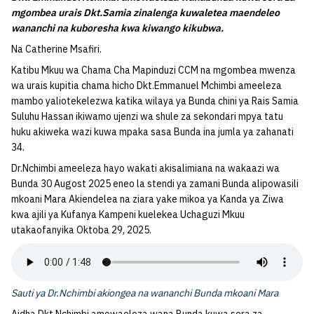
mgombea urais Dkt.Samia zinalenga kuwaletea maendeleo
wananchi na kuboresha kwa kiwango kikubwa.
Na Catherine Msafiri.
Katibu Mkuu wa Chama Cha Mapinduzi CCM na mgombea mwenza
wa urais kupitia chama hicho Dkt.Emmanuel Mchimbi ameeleza
mambo yaliotekelezwa katika wilaya ya Bunda chini ya Rais Samia
Suluhu Hassan ikiwamo ujenzi wa shule za sekondari mpya tatu
huku akiweka wazi kuwa mpaka sasa Bunda ina jumla ya zahanati
34.
Dr.Nchimbi ameeleza hayo wakati akisalimiana na wakaazi wa
Bunda 30 Augost 2025 eneo la stendi ya zamani Bunda alipowasili
mkoani Mara Akiendelea na ziara yake mikoa ya Kanda ya Ziwa
kwa ajili ya Kufanya Kampeni kuelekea Uchaguzi Mkuu
utakaofanyika Oktoba 29, 2025.
Sauti ya Dr.Nchimbi akiongea na wananchi Bunda mkoani Mara