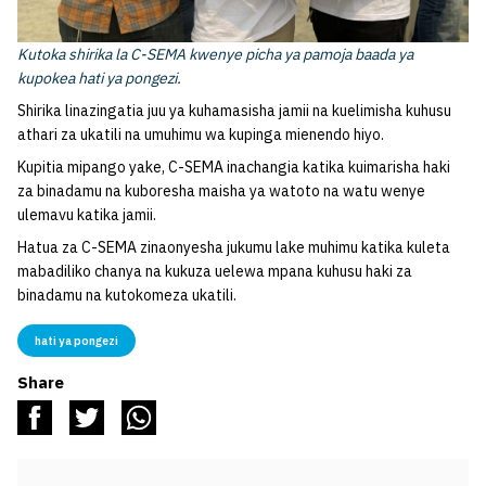
Kutoka shirika la C-SEMA kwenye picha ya pamoja baada ya
kupokea hati ya pongezi.
Shirika linazingatia juu ya kuhamasisha jamii na kuelimisha kuhusu
athari za ukatili na umuhimu wa kupinga mienendo hiyo.
Kupitia mipango yake, C-SEMA inachangia katika kuimarisha haki
za binadamu na kuboresha maisha ya watoto na watu wenye
ulemavu katika jamii.
Hatua za C-SEMA zinaonyesha jukumu lake muhimu katika kuleta
mabadiliko chanya na kukuza uelewa mpana kuhusu haki za
binadamu na kutokomeza ukatili.
hati ya pongezi
Share