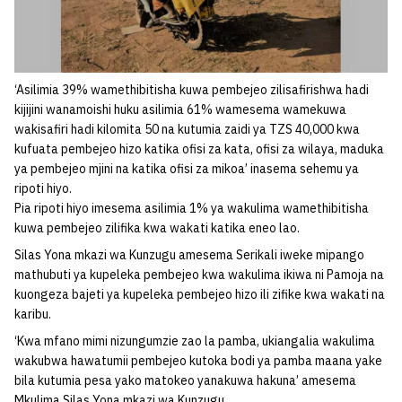
‘Asilimia 39% wamethibitisha kuwa pembejeo zilisafirishwa hadi
kijijini wanamoishi huku asilimia 61% wamesema wamekuwa
wakisafiri hadi kilomita 50 na kutumia zaidi ya TZS 40,000 kwa
kufuata pembejeo hizo katika ofisi za kata, ofisi za wilaya, maduka
ya pembejeo mjini na katika ofisi za mikoa’ inasema sehemu ya
ripoti hiyo.
Pia ripoti hiyo imesema asilimia 1% ya wakulima wamethibitisha
kuwa pembejeo zilifika kwa wakati katika eneo lao.
Silas Yona mkazi wa Kunzugu amesema Serikali iweke mipango
mathubuti ya kupeleka pembejeo kwa wakulima ikiwa ni Pamoja na
kuongeza bajeti ya kupeleka pembejeo hizo ili zifike kwa wakati na
karibu.
‘Kwa mfano mimi nizungumzie zao la pamba, ukiangalia wakulima
wakubwa hawatumii pembejeo kutoka bodi ya pamba maana yake
bila kutumia pesa yako matokeo yanakuwa hakuna’ amesema
Mkulima Silas Yona mkazi wa Kunzugu