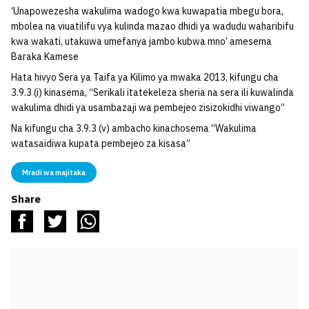
‘Unapowezesha wakulima wadogo kwa kuwapatia mbegu bora,
mbolea na viuatilifu vya kulinda mazao dhidi ya wadudu waharibifu
kwa wakati, utakuwa umefanya jambo kubwa mno’ amesema
Baraka Kamese
Hata hivyo Sera ya Taifa ya Kilimo ya mwaka 2013, kifungu cha
3.9.3 (i) kinasema, “Serikali itatekeleza sheria na sera ili kuwalinda
wakulima dhidi ya usambazaji wa pembejeo zisizokidhi viwango”
Na kifungu cha 3.9.3 (v) ambacho kinachosema “Wakulima
watasaidiwa kupata pembejeo za kisasa”
Mradi wa majitaka
Share