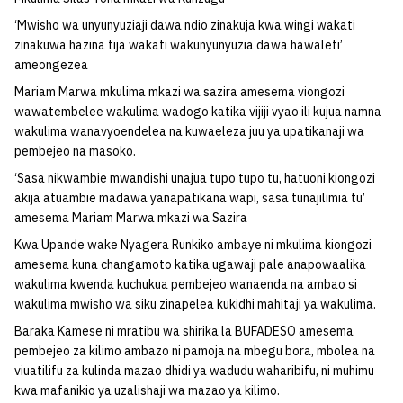
‘Mwisho wa unyunyuziaji dawa ndio zinakuja kwa wingi wakati
zinakuwa hazina tija wakati wakunyunyuzia dawa hawaleti’
ameongezea
Mariam Marwa mkulima mkazi wa sazira amesema viongozi
wawatembelee wakulima wadogo katika vijiji vyao ili kujua namna
wakulima wanavyoendelea na kuwaeleza juu ya upatikanaji wa
pembejeo na masoko.
‘Sasa nikwambie mwandishi unajua tupo tupo tu, hatuoni kiongozi
akija atuambie madawa yanapatikana wapi, sasa tunajilimia tu’
amesema Mariam Marwa mkazi wa Sazira
Kwa Upande wake Nyagera Runkiko ambaye ni mkulima kiongozi
amesema kuna changamoto katika ugawaji pale anapowaalika
wakulima kwenda kuchukua pembejeo wanaenda na ambao si
wakulima mwisho wa siku zinapelea kukidhi mahitaji ya wakulima.
Baraka Kamese ni mratibu wa shirika la BUFADESO amesema
pembejeo za kilimo ambazo ni pamoja na mbegu bora, mbolea na
viuatilifu za kulinda mazao dhidi ya wadudu waharibifu, ni muhimu
kwa mafanikio ya uzalishaji wa mazao ya kilimo.