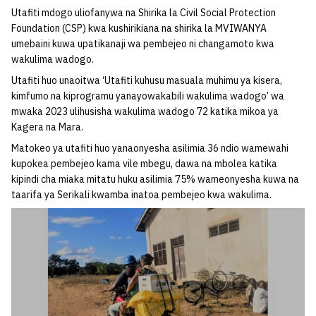
Utafiti mdogo uliofanywa na Shirika la Civil Social Protection
Foundation (CSP) kwa kushirikiana na shirika la MVIWANYA
umebaini kuwa upatikanaji wa pembejeo ni changamoto kwa
wakulima wadogo.
Utafiti huo unaoitwa ‘Utafiti kuhusu masuala muhimu ya kisera,
kimfumo na kiprogramu yanayowakabili wakulima wadogo’ wa
mwaka 2023 ulihusisha wakulima wadogo 72 katika mikoa ya
Kagera na Mara.
Matokeo ya utafiti huo yanaonyesha asilimia 36 ndio wamewahi
kupokea pembejeo kama vile mbegu, dawa na mbolea katika
kipindi cha miaka mitatu huku asilimia 75% wameonyesha kuwa na
taarifa ya Serikali kwamba inatoa pembejeo kwa wakulima.