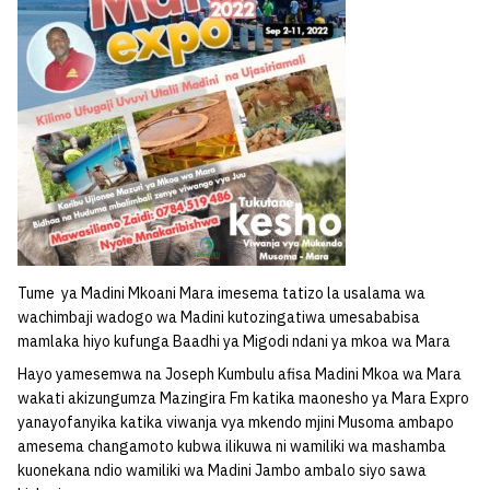
Tume ya Madini Mkoani Mara imesema tatizo la usalama wa
wachimbaji wadogo wa Madini kutozingatiwa umesababisa
mamlaka hiyo kufunga Baadhi ya Migodi ndani ya mkoa wa Mara
Hayo yamesemwa na Joseph Kumbulu afisa Madini Mkoa wa Mara
wakati akizungumza Mazingira Fm katika maonesho ya Mara Expro
yanayofanyika katika viwanja vya mkendo mjini Musoma ambapo
amesema changamoto kubwa ilikuwa ni wamiliki wa mashamba
kuonekana ndio wamiliki wa Madini Jambo ambalo siyo sawa