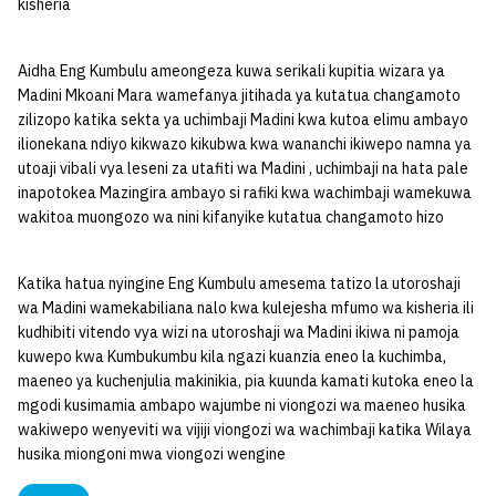
kisheria
Aidha Eng Kumbulu ameongeza kuwa serikali kupitia wizara ya
Madini Mkoani Mara wamefanya jitihada ya kutatua changamoto
zilizopo katika sekta ya uchimbaji Madini kwa kutoa elimu ambayo
ilionekana ndiyo kikwazo kikubwa kwa wananchi ikiwepo namna ya
utoaji vibali vya leseni za utafiti wa Madini , uchimbaji na hata pale
inapotokea Mazingira ambayo si rafiki kwa wachimbaji wamekuwa
wakitoa muongozo wa nini kifanyike kutatua changamoto hizo
Katika hatua nyingine Eng Kumbulu amesema tatizo la utoroshaji
wa Madini wamekabiliana nalo kwa kulejesha mfumo wa kisheria ili
kudhibiti vitendo vya wizi na utoroshaji wa Madini ikiwa ni pamoja
kuwepo kwa Kumbukumbu kila ngazi kuanzia eneo la kuchimba,
maeneo ya kuchenjulia makinikia, pia kuunda kamati kutoka eneo la
mgodi kusimamia ambapo wajumbe ni viongozi wa maeneo husika
wakiwepo wenyeviti wa vijiji viongozi wa wachimbaji katika Wilaya
husika miongoni mwa viongozi wengine