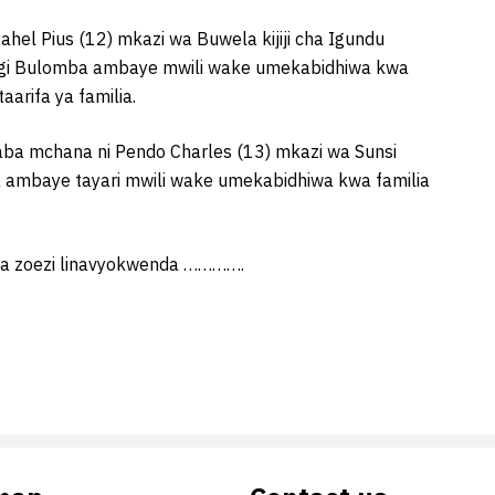
 Rahel Pius (12) mkazi wa Buwela kijiji cha Igundu
ingi Bulomba ambaye mwili wake umekabidhiwa kwa
arifa ya familia.
aba mchana ni Pendo Charles (13) mkazi wa Sunsi
 ambaye tayari mwili wake umekabidhiwa kwa familia
 ya zoezi linavyokwenda ………….