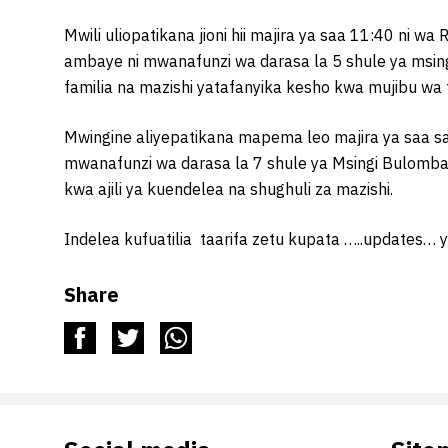
Mwili uliopatikana jioni hii majira ya saa 11:40 ni wa
ambaye ni mwanafunzi wa darasa la 5 shule ya ms
familia na mazishi yatafanyika kesho kwa mujibu wa ta
Mwingine aliyepatikana mapema leo majira ya saa s
mwanafunzi wa darasa la 7 shule ya Msingi Bulomba
kwa ajili ya kuendelea na shughuli za mazishi.
Indelea kufuatilia taarifa zetu kupata …..updates…
Share