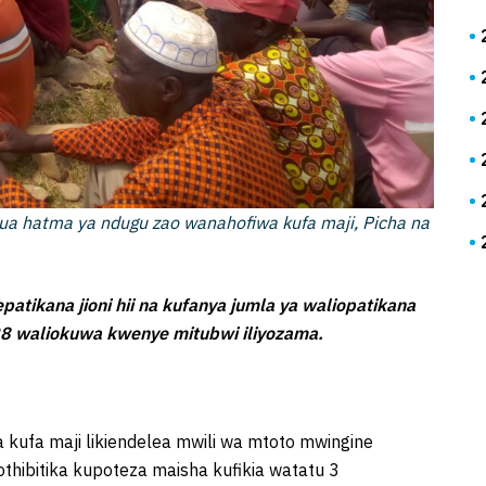
kujua hatma ya ndugu zao wanahofiwa kufa maji, Picha na
tikana jioni hii na kufanya jumla ya waliopatikana
tu 28 waliokuwa kwenye mitubwi iliyozama.
wa kufa maji likiendelea mwili wa mtoto mwingine
liothibitika kupoteza maisha kufikia watatu 3