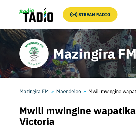
STREAM RADIO
Mazingira F
Mazingira FM
Maendeleo
Mwili mwingine wapat
Mwili mwingine wapatik
Victoria