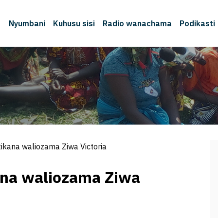
Nyumbani
Kuhusu sisi
Radio wanachama
Podikasti
M
ikana waliozama Ziwa Victoria
ana waliozama Ziwa