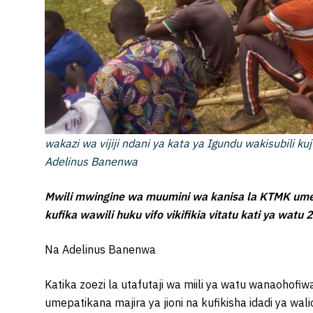
wakazi wa vijiji ndani ya kata ya Igundu wakisubili 
Adelinus Banenwa
Mwili mwingine wa muumini wa kanisa la KTMK umepa
kufika wawili huku vifo vikifikia vitatu kati ya wa
Na Adelinus Banenwa
Katika zoezi la utafutaji wa miili ya watu wanaohofi
umepatikana majira ya jioni na kufikisha idadi ya wa